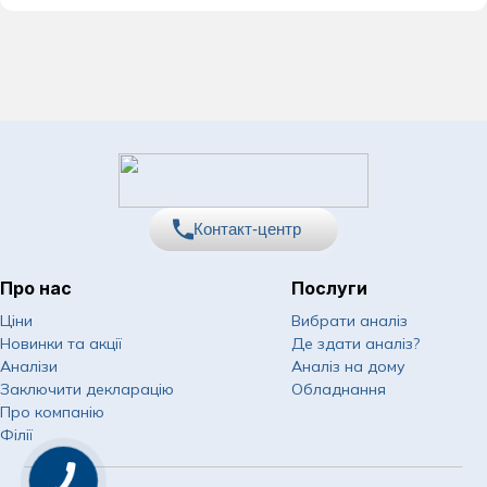
Контакт-центр
Про нас
Послуги
067
Показати номер
Ціни
Вибрати аналіз
Новинки та акції
Де здати аналіз?
050
Показати номер
Аналізи
Аналіз на дому
Заключити декларацію
Обладнання
063
Показати номер
Про компанію
Філії
Email
info@asklepiy.com