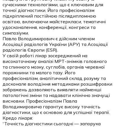
сучасними технологіями, що є ключовим для
точної діагностики. Його професіоналізм
підкріплений постійною післядипломною
освітою, включаючи майстеркласи, тематичні
удосконалення, конференції, конгреси та
симпозіуми.
Павло Володимирович є дійсним членом
Асоціації радіологів України (АРУ) та Асоціації
радіологів Європи (ESR).
У своїй роботі лікар зосереджений на
високоточному аналізі МРТ-знімків головного
та спинного мозку, суглобів, органів черевної
порожнини та малого тазу. Його
професіоналізм, аналітичний склад розуму та
досконале володіння методиками розшифровки
зображень дозволяють виявляти найменші
патологічні зміни та надавати клінічно значущі
висновки. Професіоналізм Павла
Володимировича гарантує високу точність
діагностики, що є основою для успішної терапії.
Кредо лікаря:
“Точність діагностики сьогодні — запорука