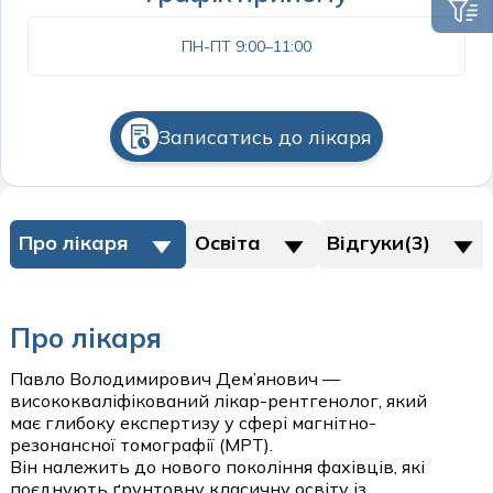
Психіатрія
Пульмонологія дитяча
Отоларингологічні операції
ПН-ПТ 9:00–11:00
Психологія
Хірургія та урологія дитяча
Офтальмологічні операції
Пульмонологія
Щеплення дітей
Пластичні операції на молочних залозах
Ревматологія
Записатись до лікаря
Пластичні операції на обличчі
Спортивна медицина
Пластичні операції на тулубі
Судинна хірургія
Судинні хурургічні операції
Про лікаря
Освіта
Відгуки(3)
Сурдологія
Урологічні операції
Терапія
Про лікаря
Трихологія
пластичні операції
Урологія
Павло Володимирович Дем’янович —
Пластична хірургія
висококваліфікований лікар-рентгенолог, який
Хірургія
має глибоку експертизу у сфері магнітно-
резонансної томографії (МРТ).
стаціонар
Щеплення дорослих
Він належить до нового покоління фахівців, які
поєднують ґрунтовну класичну освіту із
Стаціонар