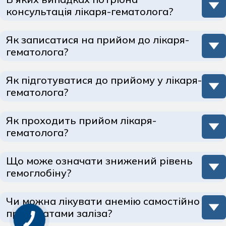
консультація лікаря-гематолога?
Як записатися на прийом до лікаря-
гематолога?
Як підготуватися до прийому у лікаря-
гематолога?
Як проходить прийом лікаря-
гематолога?
Що може означати знижений рівень
гемоглобіну?
Коли результати аналізів показують знижений рівень
Чи можна лікувати анемію самостійно
гемоглобіну, це може викликати занепокоєння.
препаратами заліза?
Важливо знати, що такий стан є досить поширеним,
однак потребує уважного та зваженого підходу.