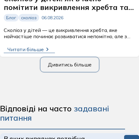
помітити викривлення хребта та
відновити поставу
Блог
сколіоз
06.08.2026
Сколіоз у дітей — це викривлення хребта, яке
найчастіше починає розвиватися непомітно, але з
часом може суттєво вплинути на поставу та
загальне самопочуття дитини. Батькам...
Читати більше
Дивитись більше
Відповіді на часто
задавані
питання
В яких випадках потрібна