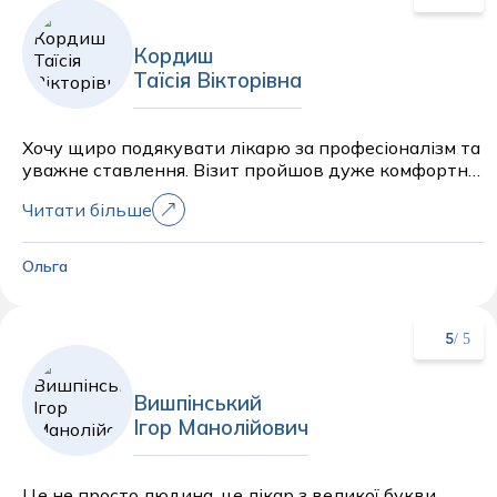
Кордиш
Таїсія Вікторівна
Хочу щиро подякувати лікарю за професіоналізм та
уважне ставлення. Візит пройшов дуже комфортно
— лікар детально вислухала мої скарги, провела
Читати більше
ретельний огляд і зрозуміло пояснила результати
обстеження та подальші рекомендації.
Ольга
/ 5
5
Вишпінський
Ігор Манолійович
Це не просто людина, це лікар з великої букви,