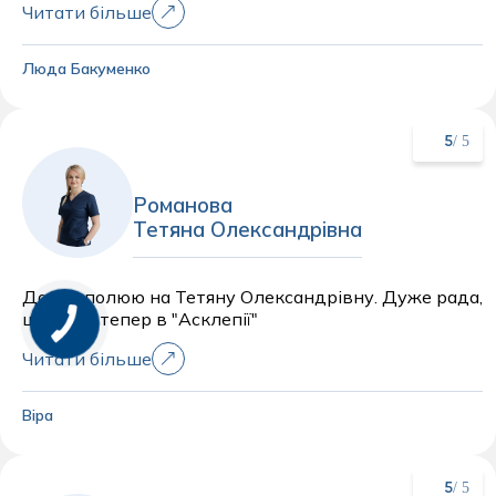
Читати більше
найвищому рівні! Це той випадок, коли ти
задоволена на всі 💯! Дай Бог здоров’я Вам і Вашій
команді🤗
Люда Бакуменко
/ 5
5
Романова
Тетяна Олександрівна
Давно полюю на Тетяну Олександрівну. Дуже рада,
що вона тепер в "Асклепії"
Читати більше
Віра
/ 5
5