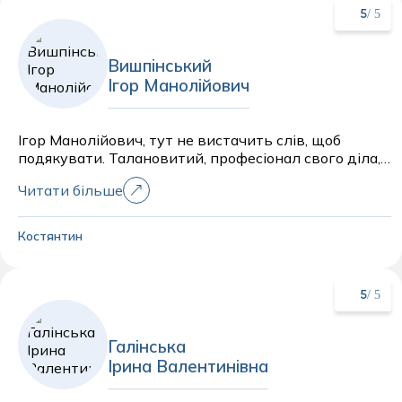
/ 5
5
Вишпінський
Ігор Манолійович
Ігор Манолійович, тут не вистачить слів, щоб
подякувати. Талановитий, професіонал свого діла,
настільки, що всі переживання з приводу операції
Читати більше
нашій дитині прошли нас стороною, ми повністю
довірилися йому. Дуже вдячні Вам, Ігор
Манолійович. Дуже вдячні всьому персоналу, ваша
Костянтин
клініка залишила нам лише позитивні емоції.
/ 5
5
Галінська
Ірина Валентинівна