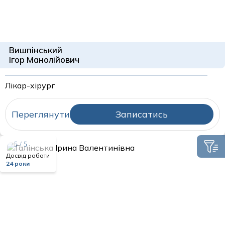
Вишпінський
Ігор Манолійович
Лікар-хірург
Переглянути
Записатись
5 / 5
Досвід роботи
24 роки