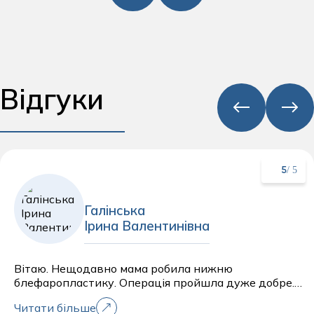
Відгуки
/ 5
5
Галінська
Ірина Валентинівна
Вітаю. Нещодавно мама робила нижню
блефаропластику. Операція пройшла дуже добре.
Дякую велике Ірині Галінській за свою роботу,
Читати більше
уважність та професіоналізм! Мама дуже боялася,