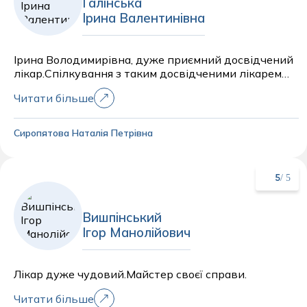
Галінська
Ірина Валентинівна
Ірина Володимирівна, дуже приємний досвідчений
лікар.Спілкування з таким досвідченими лікарем
одне задоволення.Бажаю Вам Ірина Володимирівна
Читати більше
наснаги успіху,гарних подій.
Сиропятова Наталія Петрівна
/ 5
5
Вишпінський
Ігор Манолійович
Лікар дуже чудовий.Майстер своєї справи.
Читати більше