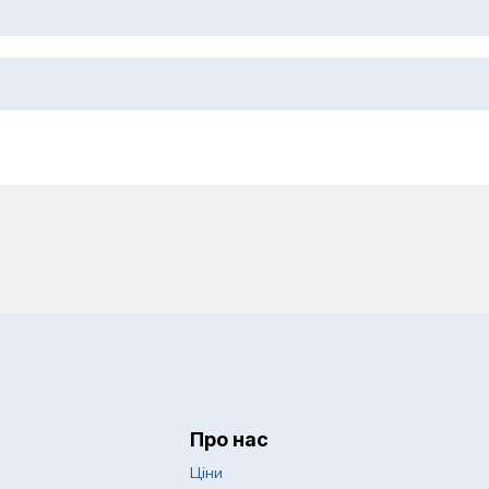
 дерматохірургія
Психологія
Пульмонологія
оби
Ревматологія
Спортивна медицин
еження
Судинна хірургія
Сурдологія
слих
Терапія
Трихологія
Урологія
Про нас
авматологія
Хірургія
Ціни