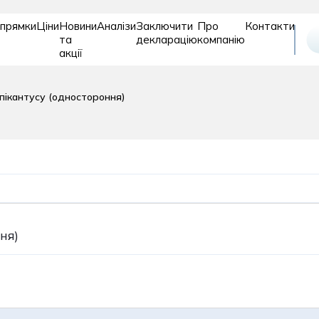
прямки
Ціни
Новини
Аналізи
Заключити
Про
Контакти
та
декларацію
компанію
акції
Відновле
Дитяче
Діагностика
епікантусу (одностороння)
та
відділення
реабіліт
рослих
ія
Пластична хірургія
Подологія
ня)
Проктологія
огія
Психіатрія