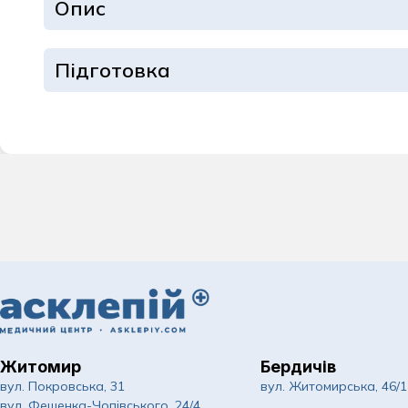
Опис
Дерматологія та
Ендокринологія
Підготовка
Інфекційні хвор
Кардіологія
Комплексні обст
Мамологія
Масаж для доро
Неврологія
Нейрохірургія
Житомир
Бердичів
Ортопедія та тр
вул. Покровська, 31
вул. Житомирська, 46/1
вул. Фещенка-Чопівського, 24/4