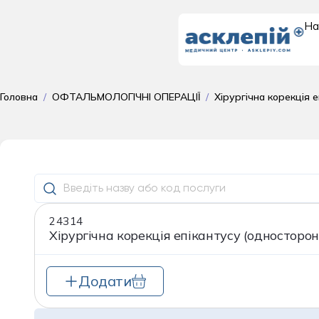
На
Доросле
Головна
/
ОФТАЛЬМОЛОГІЧНІ ОПЕРАЦІЇ
/
Хірургічна корекція 
відділення
поліклініка для до
Гастроентеролог
24314
Гематологія
Хірургічна корекція епікантусу (односторон
Гінекологія
Додати
Дерматовенерол