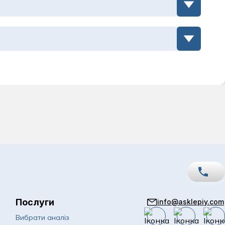
а
Послуги
info@asklepiy.com
067
Показати номер
Вибрати аналіз