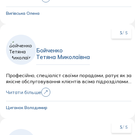
Вигівська Олена
5
/ 5
Бойченко
Тетяна Миколаївна
Професійно, спеціаліст своїми порадами, ратує як за
якісне обслуговування клієнтів всіма підрозділами
центру. Комунікація з людьми на достатньо
Читати більше
високому рівні. P.S.: використовуючи нагоду хочу
сказати, що так професійно, як роблять забір крові з
вен персонал по вул. Шевченко ніде більш у
Циганок Володимир
Житомирі не роблять.
5
/ 5