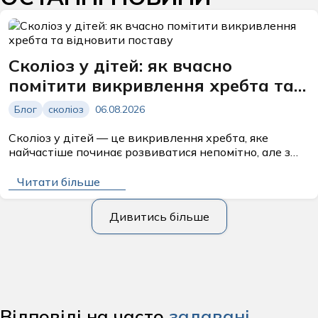
Сколіоз у дітей: як вчасно
помітити викривлення хребта та
відновити поставу
Блог
сколіоз
06.08.2026
Сколіоз у дітей — це викривлення хребта, яке
найчастіше починає розвиватися непомітно, але з
часом може суттєво вплинути на поставу та
загальне самопочуття дитини. Батькам...
Читати більше
Дивитись більше
Відповіді на часто
задавані