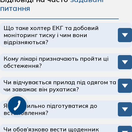
питання
Що таке холтер ЕКГ та добовий
моніторинг тиску і чим вони
відрізняються?
Кому лікарі призначають пройти ці
обстеження?
Чи відчувається прилад під одягом та
чи заважає він рухатися?
Ми використовуємо сертифіковане обладнання нового
Як правильно підготуватися до
покоління у медичному центрі «Асклепій» у Житомирі,
встановлення?
яке поєднує компактність, легкість і комфорт у
щоденному користуванні.
• реєстратор холтера ЕКГ за розміром не більший за
Для встановлення холтера ЕКГ або системи добового
Чи обов’язково вести щоденник
сучасний смартфон, а тонкі дроти легко ховаються під