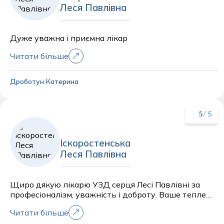
Леся Павлівна
Дуже уважна і приємна лікар
Читати більше
Дроботун Катерина
5
/ 5
Іскоростенська
Леся Павлівна
Щиро дякую лікарю УЗД серця Лесі Павлівні за
професіоналізм, уважність і доброту. Ваше тепле
ставлення, підтримка та чуйність дарують спокій і
Читати більше
впевненість. Дякую за детальне обстеження,