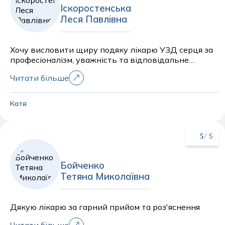
Іскоростенська
Леся Павлівна
Хочу висловити щиру подяку лікарю УЗД серця за
професіоналізм, уважність та відповідальне
ставлення до пацієнта. Обстеження було
Читати більше
проведене дуже ретельно, лікар детально пояснив
результати, відповів на всі запитання та надав
корисні рекомендації. Під час прийому панувала
Катя
спокійна й доброзичлива атмосфера. Рекомендую
цього спеціаліста всім, хто цінує якісну медичну
допомогу.
5
/ 5
Бойченко
Тетяна Миколаївна
Дякую лікарю за гарний прийом та роз'яснення
Читати більше