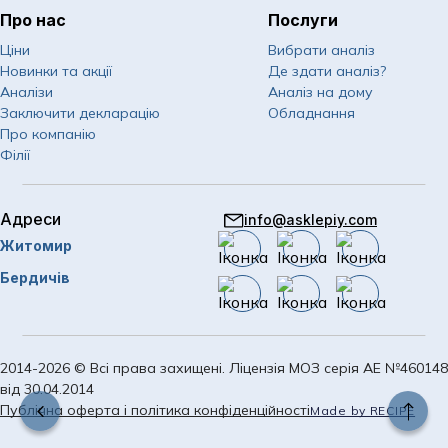
Про нас
Послуги
067
Показати номер
Ціни
Вибрати аналіз
Новинки та акції
Де здати аналіз?
050
Показати номер
Аналізи
Аналіз на дому
Заключити декларацію
Обладнання
063
Показати номер
Про компанію
Філії
Email
info@asklepiy.com
Адреси
info@asklepiy.com
Графік роботи контакт
Житомир
центру:
пн-сб: 07:00 — 20:00
Бердичів
нд: 08:00 — 20:00
2014-2026 © Всі права захищені. Ліцензія МОЗ серія АЕ №460148
від 30.04.2014
Публічна оферта і політика конфіденційності
Made by RECIPE