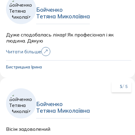
Бойченко
Тетяна Миколаївна
Дуже сподобалась лікар! Як професіонал і як
людина. Дякую
Читати більше
Бистрицька Ірина
5
/ 5
Бойченко
Тетяна Миколаївна
Вісім задоволений