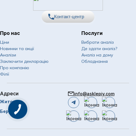
Контакт-центр
Про нас
Послуги
067
Показати номер
Ціни
Вибрати аналіз
Новинки та акції
Де здати аналіз?
050
Показати номер
Аналізи
Аналіз на дому
Заключити декларацію
Обладнання
063
Показати номер
Про компанію
Філії
Email
info@asklepiy.com
Адреси
info@asklepiy.com
Графік роботи контакт
Житомир
центру:
пн-сб: 07:00 — 20:00
Замовити
Бердичів
дзвінок
нд: 08:00 — 20:00