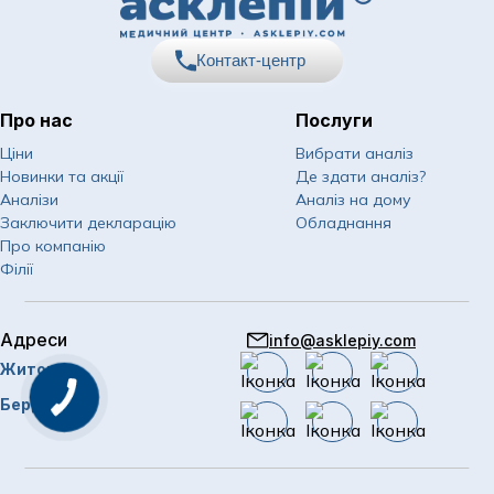
Контакт-центр
Про нас
Послуги
067
Показати номер
Ціни
Вибрати аналіз
Новинки та акції
Де здати аналіз?
050
Показати номер
Аналізи
Аналіз на дому
Заключити декларацію
Обладнання
063
Показати номер
Про компанію
Філії
Email
info@asklepiy.com
Адреси
info@asklepiy.com
Графік роботи контакт
Житомир
центру:
пн-сб: 07:00 — 20:00
Замовити
Бердичів
дзвінок
нд: 08:00 — 20:00