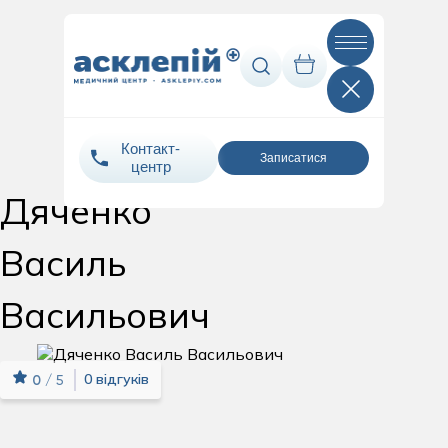
Доросле відділення
Контакт-
Записатися
Дитяче відділення
поліклініка для дорослих
центр
Дяченко
Гастроентерологія
Діагностика
поліклініка для дітей
067
Показати номер
Гематологія
Алергологія дитяча
Відновлення та реабілітація
Василь
інструментальні методи обстеження
Гінекологія
050
Показати номер
Гастроентерологія дитяча
Аудіометрія
Лабораторія
відновлення та реабілітація
Васильович
Дерматовенерологія
063
Показати номер
Гематологія дитяча
Денситометрія
Апаратна фізіотерапія
Оперативні втручання
Дерматологія та дерматохірургія
Гінекологія дитяча
Діагностика родимок із точністю штучного інтелек
Email
Кінезіотерапія і фізична реабілітація
0 відгуків
0
/ 5
операції дитячі
Ендокринологія
info@asklepiy.com
Довідки до школи та садочку
Електроенцефалографія (ЕЕГ)
Мануальна та тілесна терапія
Ортопедичні операції дитячі
Інфекційні хвороби
Ендокринологія дитяча
Графік роботи контакт
Електрокардіографія (ЕКГ)
Масаж та естетична реабілітація