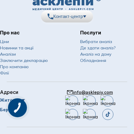
Контакт-центр
Про нас
Послуги
067
Показати номер
Ціни
Вибрати аналіз
Новинки та акції
Де здати аналіз?
050
Показати номер
Аналізи
Аналіз на дому
Заключити декларацію
Обладнання
063
Показати номер
Про компанію
Філії
Email
info@asklepiy.com
Адреси
info@asklepiy.com
Графік роботи контакт
Житомир
центру:
пн-сб: 07:00 — 20:00
Бердичів
нд: 08:00 — 20:00