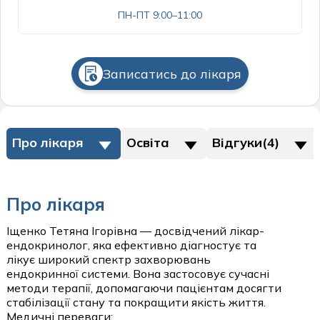
Психіатрія
Пульмонологія дитяча
ПН-ПТ 9:00–11:00
Отоларингологічні операції
Психологія
Хірургія та урологія дитяча
Офтальмологічні операції
Пульмонологія
Щеплення дітей
Записатись до лікаря
Пластичні операції на молочних залозах
Ревматологія
Пластичні операції на обличчі
Спортивна медицина
Пластичні операції на тулубі
Судинна хірургія
Про лікаря
Освіта
Відгуки(4)
Судинні хурургічні операції
Сурдологія
Урологічні операції
Терапія
Про лікаря
Трихологія
пластичні операції
Іщенко Тетяна Ігорівна — досвідчений лікар-
Урологія
ендокринолог, яка ефективно діагностує та
Пластична хірургія
лікує широкий спектр захворювань
Хірургія
ендокринної системи. Вона застосовує сучасні
методи терапії, допомагаючи пацієнтам досягти
стаціонар
Щеплення дорослих
стабілізації стану та покращити якість життя.
Медичні переваги:
Стаціонар