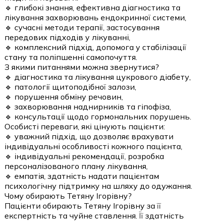
🔹 глибокі знання, ефективна діагностика та
лікування захворювань ендокринної системи,
🔹 сучасні методи терапії, застосування
передових підходів у лікуванні,
🔹 комплексний підхід, допомога у стабілізації
стану та поліпшенні самопочуття.
З якими питаннями можна звернутися?
🔹 діагностика та лікування цукрового діабету,
🔹 патології щитоподібної залози,
🔹 порушення обміну речовин,
🔹 захворювання наднирників та гіпофіза,
🔹 консультації щодо гормональних порушень.
Особисті переваги, які цінують пацієнти:
🔹 уважний підхід, що дозволяє врахувати
індивідуальні особливості кожного пацієнта,
🔹 індивідуальні рекомендації, розробка
персоналізованого плану лікування,
🔹 емпатія, здатність надати пацієнтам
психологічну підтримку на шляху до одужання.
Чому обирають Тетяну Ігорівну?
Пацієнти обирають Тетяну Ігорівну за її
експертність та чуйне ставлення. Її здатність