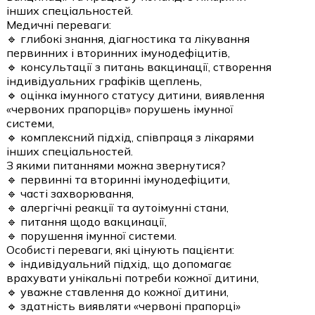
інших спеціальностей.
Медичні переваги:
🔹 глибокі знання, діагностика та лікування
первинних і вторинних імунодефіцитів,
🔹 консультації з питань вакцинації, створення
індивідуальних графіків щеплень,
🔹 оцінка імунного статусу дитини, виявлення
«червоних прапорців» порушень імунної
системи,
🔹 комплексний підхід, співпраця з лікарями
інших спеціальностей.
З якими питаннями можна звернутися?
🔹 первинні та вторинні імунодефіцити,
🔹 часті захворювання,
🔹 алергічні реакції та аутоімунні стани,
🔹 питання щодо вакцинації,
🔹 порушення імунної системи.
Особисті переваги, які цінують пацієнти:
🔹 індивідуальний підхід, що допомагає
врахувати унікальні потреби кожної дитини,
🔹 уважне ставлення до кожної дитини,
🔹 здатність виявляти «червоні прапорці»