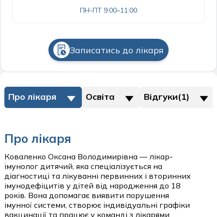
Психіатрія
Пульмонологія дитяча
ПН-ПТ 9:00–11:00
Отоларингологічні операції
Психологія
Хірургія та урологія дитяча
Офтальмологічні операції
Пульмонологія
Щеплення дітей
Записатись до лікаря
Пластичні операції на молочних залозах
Ревматологія
Пластичні операції на обличчі
Спортивна медицина
Пластичні операції на тулубі
Судинна хірургія
Про лікаря
Освіта
Відгуки(1)
Судинні хурургічні операції
Сурдологія
Урологічні операції
Терапія
Про лікаря
Трихологія
пластичні операції
Коваленко Оксана Володимирівна — лікар-
Урологія
імунолог дитячий, яка спеціалізується на
Пластична хірургія
діагностиці та лікуванні первинних і вторинних
Хірургія
імунодефіцитів у дітей від народження до 18
років. Вона допомагає виявити порушення
стаціонар
Щеплення дорослих
імунної системи, створює індивідуальні графіки
вакцинації та працює у команді з лікарями
Стаціонар