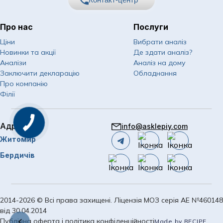
Про нас
Послуги
067
Показати номер
Ціни
Вибрати аналіз
Новинки та акції
Де здати аналіз?
050
Показати номер
Аналізи
Аналіз на дому
Заключити декларацію
Обладнання
063
Показати номер
Про компанію
Філії
Email
info@asklepiy.com
Адреси
info@asklepiy.com
Графік роботи контакт
Житомир
центру:
пн-сб: 07:00 — 20:00
Бердичів
нд: 08:00 — 20:00
2014-2026 © Всі права захищені. Ліцензія МОЗ серія АЕ №460148
від 30.04.2014
Публічна оферта і політика конфіденційності
Made by RECIPE