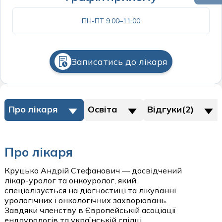
Психіатрія
Пульмонологія дитяча
Отоларингологічні операції
ПН-ПТ 9:00–11:00
Психологія
Хірургія та урологія дитяча
Офтальмологічні операції
Пульмонологія
Щеплення дітей
Пластичні операції на молочних залозах
Ревматологія
Записатись до лікаря
Пластичні операції на обличчі
Спортивна медицина
Пластичні операції на тулубі
Судинна хірургія
Судинні хурургічні операції
Про лікаря
Освіта
Відгуки(2)
Сурдологія
Урологічні операції
Терапія
Про лікаря
Трихологія
пластичні операції
Урологія
Круцько Андрій Стефанович — досвідчений
Пластична хірургія
лікар-уролог та онкоуролог, який
Хірургія
спеціалізується на діагностиці та лікуванні
урологічних і онкологічних захворювань.
стаціонар
Щеплення дорослих
Завдяки членству в Європейській асоціації
ендоурологів та українській спілці
Стаціонар