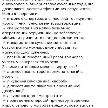
онкоурологів, використовує сучасні методи, що
дозволяють досягти ефективних результатів.
Медичні переваги:
🔹 висока експертиза, діагностика та лікування
урологічних і онкологічних захворювань,
🔹 спеціалізація на малоінвазивних
оперативних втручаннях, що забезпечує
мінімальні ризики та швидке відновлення,
🔹 використання сучасних методів, що
базуються на міжнародному досвіді та
наукових дослідженнях,
🔹 постійний професійний розвиток через
участь у конгресах та курсах.
З якими питаннями можна звернутися?
🔹 діагностика та терапія онкопатологій в
урології,
🔹 лікування сечокам’яної хвороби,
🔹 діагностика та лікування еректильної
дисфункції,
🔹 лікування аденоми простати,
🔹 проведення операцій при новоутвореннях
нирок, сечового міхура і передміхурової залози.