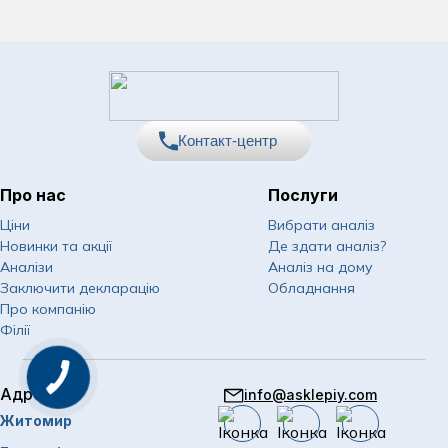
Контакт-центр
Про нас
Послуги
067
Показати номер
Ціни
Вибрати аналіз
Новинки та акції
Де здати аналіз?
050
Показати номер
Аналізи
Аналіз на дому
Заключити декларацію
Обладнання
063
Показати номер
Про компанію
Філії
Email
info@asklepiy.com
Адреси
info@asklepiy.com
Графік роботи контакт
Житомир
центру: