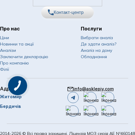
Контакт-центр
Про нас
Послуги
067
Показати номер
Ціни
Вибрати аналіз
Новинки та акції
Де здати аналіз?
050
Показати номер
Аналізи
Аналіз на дому
Заключити декларацію
Обладнання
063
Показати номер
Про компанію
Філії
Email
info@asklepiy.com
Адреси
info@asklepiy.com
Графік роботи контакт
Житомир
центру:
пн-сб: 07:00 — 20:00
Бердичів
нд: 08:00 — 20:00
2014-2026 © Всі права захищені. Ліцензія МОЗ серія АЕ №460148