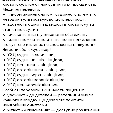
кровотоку, стан стінок судин та їх прохідність.
Медичні переваги:
🔹 глибокі знання анатомії судинної системи та
методики ультразвукової доплерографії,
🔹 здатність оцінити швидкість кровотоку та
стан стінок судин,
🔹 висока точність у виконанні обстежень,
🔹 вміння помічати навіть незначні відхилення,
що суттєво впливає на своєчасність лікування.
Які зони обстежує лікар?
🔹 УЗД судин голови і шиї,
🔹 УЗД судин нижніх кінцівок,
🔹 УЗД вен нижніх кінцівок,
🔹 УЗД артерій нижніх кінцівок,
🔹 УЗД судин верхніх кінцівок,
🔹 УЗД артерій верхніх кінцівок,
🔹 УЗД вен верхніх кінцівок.
Особисті переваги, які цінують пацієнти:
🔹 уважність до деталей — ретельний аналіз
кожного випадку, що дозволяє помітити
найдрібніші симптоми,
🔹 чіткість у поясненнях — доступне роз’яснення