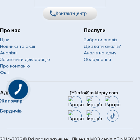
Контакт-центр
Про нас
Послуги
067
Показати номер
Ціни
Вибрати аналіз
Новинки та акції
Де здати аналіз?
050
Показати номер
Аналізи
Аналіз на дому
Заключити декларацію
Обладнання
063
Показати номер
Про компанію
Філії
Email
info@asklepiy.com
Адреси
info@asklepiy.com
Графік роботи контакт
Житомир
центру:
пн-сб: 07:00 — 20:00
Бердичів
нд: 08:00 — 20:00
2014-2026 © Всі права захищені. Ліцензія МОЗ серія АЕ №460148