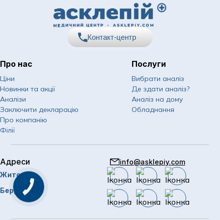
Контакт-центр
Про нас
Послуги
067
Показати номер
Ціни
Вибрати аналіз
Новинки та акції
Де здати аналіз?
050
Показати номер
Аналізи
Аналіз на дому
Заключити декларацію
Обладнання
063
Показати номер
Про компанію
Філії
Email
info@asklepiy.com
Адреси
info@asklepiy.com
Графік роботи контакт
Житомир
центру:
пн-сб: 07:00 — 20:00
Бердичів
нд: 08:00 — 20:00