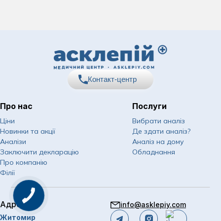
Контакт-центр
Про нас
Послуги
067
Показати номер
Ціни
Вибрати аналіз
Новинки та акції
Де здати аналіз?
050
Показати номер
Аналізи
Аналіз на дому
Заключити декларацію
Обладнання
063
Показати номер
Про компанію
Філії
Email
info@asklepiy.com
Адреси
info@asklepiy.com
Графік роботи контакт
Житомир