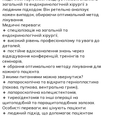
загальній та ендокринологічній хірургії з
людяним підходом. Він ретельно аналізує
кожен випадок, обираючи оптимальний метод
лікування.
Медичні переваги:
🔹 спеціалізація на загальній та
ендокринологічній хірургії,
🔹 високий рівень професіоналізму та увага до
деталей,
🔹 постійне вдосконалення знань через
відвідування конференцій, тренінгів та
семінарів,
🔹 обрання оптимального методу лікування для
кожного пацієнта.
З якими питаннями можна звернутися?
🔹 лапароскопічна та відкрита герніопластика
(пахова, пупкова, вентральна грижі),
🔹 лапароскопічна холецистектомія,
🔹 тиреоїдектомія та інші операції на
щитоподібній та паращитоподібних залозах.
Особисті переваги, які цінують пацієнти:
🔹 людяний підхід, що допомагає пацієнтам