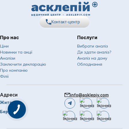
Контакт-центр
Про нас
Послуги
067
Показати номер
Ціни
Вибрати аналіз
Новинки та акції
Де здати аналіз?
050
Показати номер
Аналізи
Аналіз на дому
Заключити декларацію
Обладнання
063
Показати номер
Про компанію
Філії
Email
info@asklepiy.com
Адреси
info@asklepiy.com
Графік роботи контакт
Житомир
центру:
пн-сб: 07:00 — 20:00
Бердичів
нд: 08:00 — 20:00