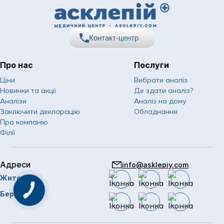
Контакт-центр
Про нас
Послуги
067
Показати номер
Ціни
Вибрати аналіз
Новинки та акції
Де здати аналіз?
050
Показати номер
Аналізи
Аналіз на дому
Заключити декларацію
Обладнання
063
Показати номер
Про компанію
Філії
Email
info@asklepiy.com
Адреси
info@asklepiy.com
Графік роботи контакт
Житомир
центру:
пн-сб: 07:00 — 20:00
Бердичів
нд: 08:00 — 20:00