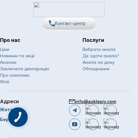
Контакт-центр
Про нас
Послуги
067
Показати номер
Ціни
Вибрати аналіз
Новинки та акції
Де здати аналіз?
050
Показати номер
Аналізи
Аналіз на дому
Заключити декларацію
Обладнання
063
Показати номер
Про компанію
Філії
Email
info@asklepiy.com
Адреси
info@asklepiy.com
Графік роботи контакт
Житомир
центру:
Замовити
пн-сб: 07:00 — 20:00
Бердичів
дзвінок
нд: 08:00 — 20:00