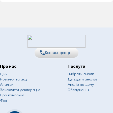
Контакт-центр
Про нас
Послуги
067
Показати номер
Ціни
Вибрати аналіз
Новинки та акції
Де здати аналіз?
050
Показати номер
Аналізи
Аналіз на дому
Заключити декларацію
Обладнання
063
Показати номер
Про компанію
Філії
Email
info@asklepiy.com