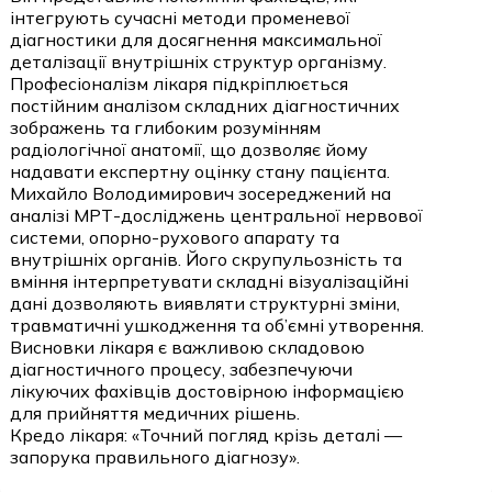
інтегрують сучасні методи променевої
діагностики для досягнення максимальної
деталізації внутрішніх структур організму.
Професіоналізм лікаря підкріплюється
постійним аналізом складних діагностичних
зображень та глибоким розумінням
радіологічної анатомії, що дозволяє йому
надавати експертну оцінку стану пацієнта.
Михайло Володимирович зосереджений на
аналізі МРТ-досліджень центральної нервової
системи, опорно-рухового апарату та
внутрішніх органів. Його скрупульозність та
вміння інтерпретувати складні візуалізаційні
дані дозволяють виявляти структурні зміни,
травматичні ушкодження та об’ємні утворення.
Висновки лікаря є важливою складовою
діагностичного процесу, забезпечуючи
лікуючих фахівців достовірною інформацією
для прийняття медичних рішень.
Кредо лікаря: «Точний погляд крізь деталі —
запорука правильного діагнозу».