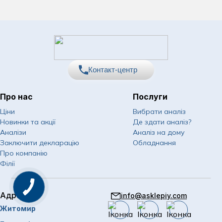
Контакт-центр
Про нас
Послуги
067
Показати номер
Ціни
Вибрати аналіз
Новинки та акції
Де здати аналіз?
050
Показати номер
Аналізи
Аналіз на дому
Заключити декларацію
Обладнання
063
Показати номер
Про компанію
Філії
Email
info@asklepiy.com
Адреси
info@asklepiy.com
Графік роботи контакт
Житомир
центру: