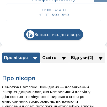
Психіатрія
Пульмонологія дитяча
Отоларингологічні операції
СР 08:30–14:00
Психологія
Хірургія та урологія дитяча
ЧТ-ПТ 15:00–19:30
Офтальмологічні операції
Пульмонологія
Щеплення дітей
Пластичні операції на молочних залозах
Ревматологія
Пластичні операції на обличчі
Записатись до лікаря
Спортивна медицина
Пластичні операції на тулубі
Судинна хірургія
Судинні хурургічні операції
Сурдологія
Про лікаря
Освіта
Відгуки(2)
Урологічні операції
Терапія
Трихологія
пластичні операції
Про лікаря
Урологія
Пластична хірургія
Семотюк Світлана Леонідівна — досвідчений
Хірургія
лікар-ендокринолог, яка має великий досвід у
діагностиці та лікуванні широкого спектра
стаціонар
Щеплення дорослих
ендокринних захворювань, включаючи
цукровий діабет, патології щитоподібної залози,
Стаціонар