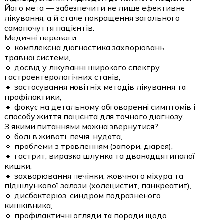
Його мета — забезпечити не лише ефективне
лікування, а й стале покращення загального
самопочуття пацієнтів.
Медичні переваги:
🔹 комплексна діагностика захворювань
травної системи,
🔹 досвід у лікуванні широкого спектру
гастроентерологічних станів,
🔹 застосування новітніх методів лікування та
профілактики,
🔹 фокус на детальному обговоренні симптомів і
способу життя пацієнта для точного діагнозу.
З якими питаннями можна звернутися?
🔹 болі в животі, печія, нудота,
🔹 проблеми з травленням (запори, діарея),
🔹 гастрит, виразка шлунка та дванадцятипалої
кишки,
🔹 захворювання печінки, жовчного міхура та
підшлункової залози (холецистит, панкреатит),
🔹 дисбактеріоз, синдром подразненого
кишківника,
🔹 профілактичні огляди та поради щодо