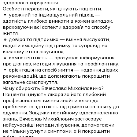
здорового харчування.
Особисті переваги, які цінують пацієнти:
🔹 уважний та індивідуальний підхід —
здатність глибоко вникати в кожен випадок,
враховуючи всі аспекти здоров’я та способу
життя,
🔹 довіра та підтримка — вміння вислухати,
надати емоційну підтримку та супровід на
кожному етапі лікування,
🔹 компетентність — зрозуміле інформування
про діагноз, методи лікування та профілактику,
🔹 орієнтація на спосіб життя — надання дієвих
рекомендацій, що допомагають покращити
загальне самопочуття.
Чому обирають Вячеслава Михайловича?
Пацієнти цінують лікаря за його глибокий
професіоналізм, вміння знайти ключ до
проблеми та здатність підтримати на шляху до
одужання. Завдяки постійному вдосконаленню
знань, Вячеслав Михайлович застосовує
найсучасніші методи лікування, допомагаючи
не тільки усунути симптоми, а й покращити
якість життя.