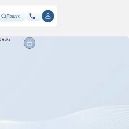
Пошук
ння
Оперативні
067
Показати номер
Лабораторія
втручання
ація
050
Показати номер
063
Показати номер
Email
info@asklepiy.com
Графік роботи контакт
центру:
пн-сб: 07:00 — 20:00
нд: 08:00 — 20:00