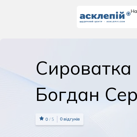
На
Доросле
відділення
Сироватка
Богдан Сер
0 відгуків
/ 5
0