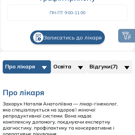
Психіатрія
Пульмонологія дитяча
Отоларингологічні операції
ПН-ПТ 9:00–11:00
Психологія
Хірургія та урологія дитяча
Офтальмологічні операції
Пульмонологія
Щеплення дітей
Пластичні операції на молочних залозах
Ревматологія
Записатись до лікаря
Пластичні операції на обличчі
Спортивна медицина
Пластичні операції на тулубі
Судинна хірургія
Судинні хурургічні операції
Про лікаря
Освіта
Відгуки(7)
Сурдологія
Урологічні операції
Терапія
Про лікаря
Трихологія
пластичні операції
Урологія
Захарук Наталія Анатоліївна — лікар-гінеколог,
Пластична хірургія
яка спеціалізується на здоров’ї жіночої
Хірургія
репродуктивної системи. Вона надає
комплексну допомогу, поєднуючи експертну
стаціонар
Щеплення дорослих
діагностику, профілактику та консервативне і
оперативне лікування.
Стаціонар