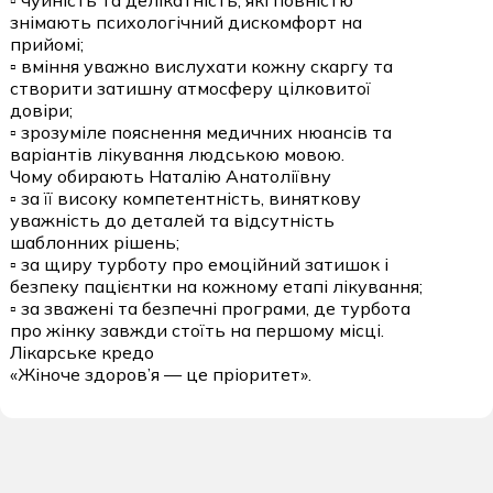
знімають психологічний дискомфорт на
прийомі;
▫️ вміння уважно вислухати кожну скаргу та
створити затишну атмосферу цілковитої
довіри;
▫️ зрозуміле пояснення медичних нюансів та
варіантів лікування людською мовою.
Чому обирають Наталію Анатоліївну
▫️ за її високу компетентність, виняткову
уважність до деталей та відсутність
шаблонних рішень;
▫️ за щиру турботу про емоційний затишок і
безпеку пацієнтки на кожному етапі лікування;
▫️ за зважені та безпечні програми, де турбота
про жінку завжди стоїть на першому місці.
Лікарське кредо
«Жіноче здоров’я — це пріоритет».