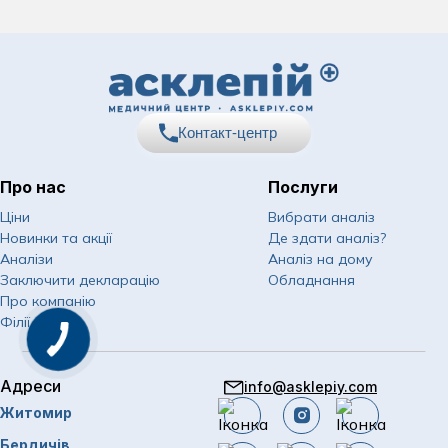
Контакт-центр
Про нас
Послуги
067
Показати номер
Ціни
Вибрати аналіз
Новинки та акції
Де здати аналіз?
050
Показати номер
Аналізи
Аналіз на дому
Заключити декларацію
Обладнання
063
Показати номер
Про компанію
Філії
Email
info@asklepiy.com
Адреси
info@asklepiy.com
Графік роботи контакт
Житомир
центру:
пн-сб: 07:00 — 20:00
Бердичів