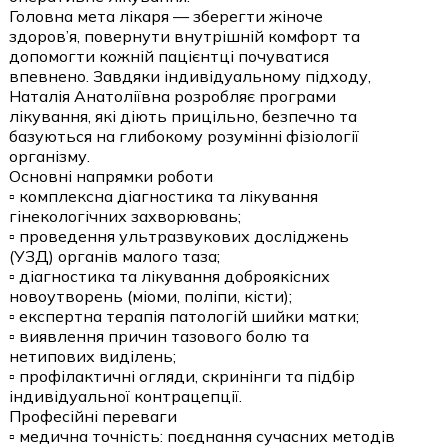
Головна мета лікаря — зберегти жіноче
здоров’я, повернути внутрішній комфорт та
допомогти кожній пацієнтці почуватися
впевнено. Завдяки індивідуальному підходу,
Наталія Анатоліївна розробляє програми
лікування, які діють прицільно, безпечно та
базуються на глибокому розумінні фізіології
організму.
Основні напрямки роботи
▫️ комплексна діагностика та лікування
гінекологічних захворювань;
▫️ проведення ультразвукових досліджень
(УЗД) органів малого таза;
▫️ діагностика та лікування доброякісних
новоутворень (міоми, поліпи, кісти);
▫️ експертна терапія патологій шийки матки;
▫️ виявлення причин тазового болю та
нетипових виділень;
▫️ профілактичні огляди, скринінги та підбір
індивідуальної контрацепції.
Професійні переваги
▫️ медична точність: поєднання сучасних методів