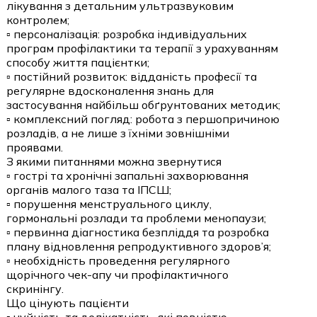
лікування з детальним ультразвуковим
контролем;
▫️ персоналізація: розробка індивідуальних
програм профілактики та терапії з урахуванням
способу життя пацієнтки;
▫️ постійний розвиток: відданість професії та
регулярне вдосконалення знань для
застосування найбільш обґрунтованих методик;
▫️ комплексний погляд: робота з першопричиною
розладів, а не лише з їхніми зовнішніми
проявами.
З якими питаннями можна звернутися
▫️ гострі та хронічні запальні захворювання
органів малого таза та ІПСШ;
▫️ порушення менструального циклу,
гормональні розлади та проблеми менопаузи;
▫️ первинна діагностика безпліддя та розробка
плану відновлення репродуктивного здоров’я;
▫️ необхідність проведення регулярного
щорічного чек-апу чи профілактичного
скринінгу.
Що цінують пацієнти
▫️ чуйність та делікатність, які повністю