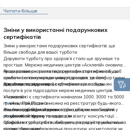
лікарських препаратів.
фахівців гарантують абсолютну точність кожного
показника.
Читати більше
Зміни у використанні подарункових
сертифікатів
Зміни у використанні подарункових сертифікатів: ще
більше свободи для вашої турботи.
Дарувати турботу про здоров’я стало ще зручніше та
простіше. Мережа медичних центрів «Асклепій» оновила
правила використання подарункових сертифікатів, щоб
Якщо раніше скористатися сертифікатом можна було
зробити їх максимально універсальними та комфортними
виключно в тому юридичному підрозділі, де його
для кожного власника.
придбали, то відтепер це обмеження скасовано.
Відтепер подарунковий сертифікат діє на будь-які
послуги в усіх підрозділах мережі медичних центрів
«Асклепій»:
У наявності є сертифікати номіналом 1000, 3000 та 5000
гривень. Придбати їх можна на реєстратурі будь-якого
«Асклепій Родина»;
нашого відділення. Адреси підрозділів можна знайти у
Власник сертифіката самостійно обирає необхідний
«Асклепій Відновлення»;
розділі «Контакти».
напрямок та зручну локацію для візиту: консультації
«Асклепій Краса та здоров’я».
профільних спеціалістів, лабораторна чи інструментальна
Обирайте турботу без обмежень та даруйте найцінніше
діагностика, відновлювальні процедури, косметологія чи
рідним і близьким!