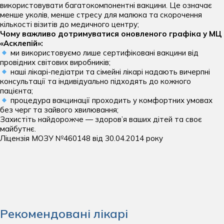
Психіатрія
використовувати багатокомпонентні вакцини. Це означає
Пульмонологія дитяча
Отоларингологічні операції
менше уколів, менше стресу для малюка та скорочення
Психологія
кількості візитів до медичного центру;
Хірургія та урологія дитяча
Офтальмологічні операції
Чому важливо дотримуватися оновленого графіка у МЦ
Пульмонологія
«Асклепій»:
Щеплення дітей
Пластичні операції на молочних залозах
ми використовуємо лише сертифіковані вакцини від
Ревматологія
провідних світових виробників;
Пластичні операції на обличчі
наші лікарі-педіатри та сімейні лікарі надають вичерпні
Спортивна медицина
консультації та індивідуально підходять до кожного
Пластичні операції на тулубі
пацієнта;
Судинна хірургія
процедура вакцинації проходить у комфортних умовах
Судинні хурургічні операції
без черг та зайвого хвилювання;
Сурдологія
Захистіть найдорожче — здоров’я ваших дітей та своє
Урологічні операції
майбутнє.
Терапія
Ліцензія МОЗУ №460148 від 30.04.2014 року
Трихологія
пластичні операції
Урологія
Пластична хірургія
Хірургія
стаціонар
Щеплення дорослих
Рекомендовані лікарі
Стаціонар