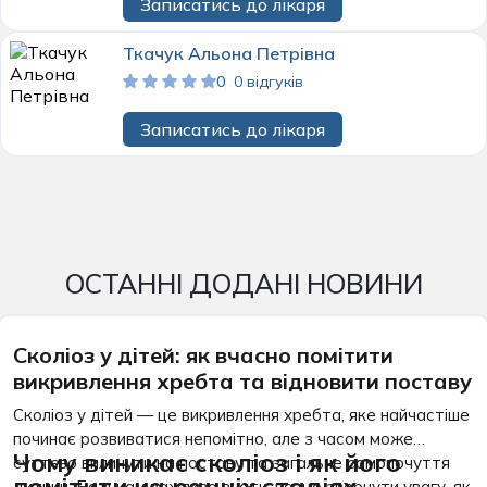
Записатись до лікаря
Ткачук Альона Петрівна
0
0 відгуків
Записатись до лікаря
ОСТАННІ ДОДАНІ НОВИНИ
Сколіоз у дітей: як вчасно помітити
викривлення хребта та відновити поставу
Сколіоз у дітей — це викривлення хребта, яке найчастіше
починає розвиватися непомітно, але з часом може
Чому виникає сколіоз і як його
суттєво вплинути на поставу та загальне самопочуття
помітити на ранніх стадіях
дитини. Батькам важливо знати, на що звернути увагу, як