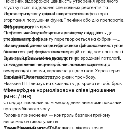
Показник відображає швидкість утворення кров’яного
згустку після додавання спеціальних реагентів та
характеризує внутрішній шлях згортання.
Подовження часу свідчить про дефіцит факторів
згортання, порушення функції печінки або дію препаратів,
Фібриноген
що розріджують кров.
Скорочення часу вказує на підвищену схильність до
Це білок, який виробляється печінкою і під дією
утворення тромбів.
спеціального ферменту перетворюється на фібрин —
основу майбутнього тромбу. Також фібриноген виступає
Підвищений рівень спостерігається при запальних
білком гострої фази запалення.
процессах, інфекціях, після операцій та під час вагітності.
Протромбіновий індекс (ПТІ)
Знижений рівень може вказувати на вроджені патології,
тяжкі ураження печінки або виснаження системи
Співвідношення часу згортання плазми пацієнта до
гемостазу.
контрольної плазми, виражене у відсотках. Характеризує
зовнішній шлях гемостазу.
Високий ПТІ сигналізує про ризик тромбозу.
Низький ПТІ вказує на схильність до кровотеч або брак
Міжнародне нормалізоване співвідношення
вітаміну K.
(МНС / INR)
Стандартизований за міжнародними вимогами показник
протромбінового часу.
Головне призначення — контроль безпеки прийому
непрямих антикоагулянтів.
Тромбіновий час (ТЧ)
Відхилення від норми дозволяють лікарю точно