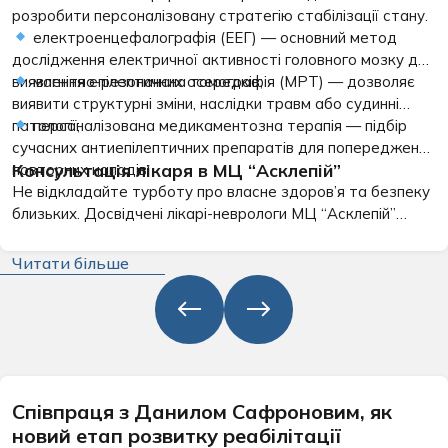
розробити персоналізовану стратегію стабілізації стану.
електроенцефалографія (ЕЕГ)
— основний метод
дослідження електричної активності головного мозку для
виявлення епілептичних осередків;
магнітно-резонансна томографія (МРТ)
— дозволяє
виявити структурні зміни, наслідки травм або судинні
патології;
персоналізована медикаментозна терапія
— підбір
сучасних антиепілептичних препаратів для попередження
Консультація лікаря в МЦ “Асклепій”
повторних нападів;
Не відкладайте турботу про власне здоров’я та безпеку
близьких. Досвідчені лікарі-неврологи МЦ “Асклепій”
забезпечують делікатний підхід, повну конфіденційність і
точну діагностику на кожному етапі. Записуйтеся на
Читати більше
консультацію до фахівця, щоб повернути відчуття
впевненості та контроль над власним життям.
Співпраця з Данилом Сафроновим, як
новий етап розвитку реабілітації