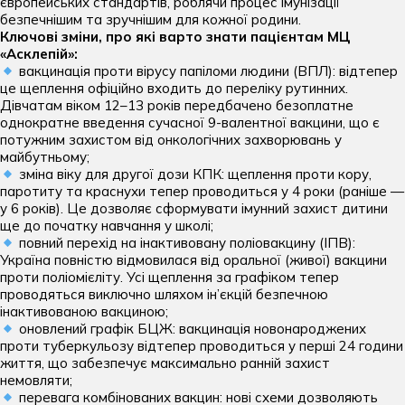
європейських стандартів, роблячи процес імунізації
центру:
Отоларингологічні операції дитячі
Кардіологія
Імунологія дитяча
безпечнішим та зручнішим для кожної родини.
Електронейроміографія (ЕНМГ)
пн-сб: 07:00 — 20:00
Терапія хребта та декомпресія
Ключові зміни, про які варто знати пацієнтам МЦ
нд: 08:00 — 20:00
Офтальмологічні операції дитячі
Комплексні обстеження
Інфекційні хвороби дитячі
«Асклепій»:
Ендоскопія
вакцинація проти вірусу папіломи людини (ВПЛ): відтепер
Хірургія вроджених вад
Мамологія
Кардіоревматологія дитяча
це щеплення офіційно входить до переліку рутинних.
Капіляроскопія
Дівчатам віком 12–13 років передбачено безоплатне
Хірургічні та урологічні операції дитячі
Масаж для дорослих
Логопедія
однократне введення сучасної 9-валентної вакцини, що є
КТ
потужним захистом від онкологічних захворювань у
Неврологія
Масаж для дітей
Мамографія
майбутньому;
операції дорослих
зміна віку для другої дози КПК: щеплення проти кору,
Нейрохірургія
Неврологія дитяча
МРТ
паротиту та краснухи тепер проводиться у 4 роки (раніше —
Гінекологічні операції
у 6 років). Це дозволяє сформувати імунний захист дитини
Ортопедія та травматологія
Нейрохірургія дитяча
Оцінка функції зовнішнього дихання
ще до початку навчання у школі;
Ендокринологічні операції
повний перехід на інактивовану поліовакцину (ІПВ):
Отоларингологія
Нефрологія дитяча
Рентген
Україна повністю відмовилася від оральної (живої) вакцини
Загальні хірургічні операції
проти поліомієліту. Усі щеплення за графіком тепер
Офтальмологія
Ортопедія та травматологія дитяча
УЗД
проводяться виключно шляхом ін’єкцій безпечною
Інтимна пластика
Пластична хірургія
інактивованою вакциною;
Отоларингологія дитяча
Холтер АТ та ЕКГ
оновлений графік БЦЖ: вакцинація новонароджених
Мамологічні операції
Подологія
проти туберкульозу відтепер проводиться у перші 24 години
Офтальмологія дитяча
життя, що забезпечує максимально ранній захист
Нейрохірургічні операції
Проктологія
немовляти;
Педіатрія
Ортопедичні та травматологічні операції
перевага комбінованих вакцин: нові схеми дозволяють