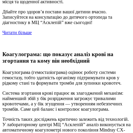
місця та щоденної активності.
Дбайте про здоров’я постави вашої дитини вчасно.
Записуйтеся на консультацію до дитячого ортопеда та
діагностику в МЦ “Асклепій” вже сьогодні!
Читати більше
Коагулограма: що показує аналіз крові на
згортання та кому він необхідний
Коагулограма (гемостазіограма) оцінює роботу системи
гемостазу, тобто здатність організму підтримувати кров у
рідкому стані та формувати тромби для зупинки кровотеч.
Система згортання крові працює як злагоджений механізм:
найменший збій у бік розрідження загрожує тривалими
кровотечами, а у бік згущення — утворенням небезпечних
тромбів. Саме цей баланс і контролює коагулограма.
Точність таких досліджень критично залежить від технологій.
У лабораторному центрі МЦ “Асклепій” аналіз виконується на
автоматичному коагулометрі нового покоління Mindray CX-