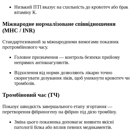
Низький ПТІ вказує на схильність до кровотеч або брак
вітаміну K.
Міжнародне нормалізоване співвідношення
(МНС / INR)
Стандартизований за міжнародними вимогами показник
протромбінового часу.
Головне призначення — контроль безпеки прийому
непрямих антикоагулянтів.
Відхилення від норми дозволяють лікарю точно
скоригувати дозування ліків, щоб уникнути кровотеч чи
тромбозів.
Тромбіновий час (ТЧ)
Показує швидкість завершального етапу згортання —
перетворення фібриногену на фібрин під дією тромбіну.
Зміна цього показника допомагає виявити якісні
патології білка або вплив певних медикаментів.