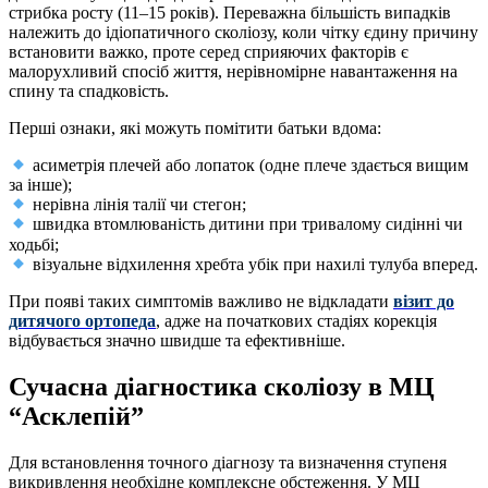
стрибка росту (11–15 років). Переважна більшість випадків
належить до ідіопатичного сколіозу, коли чітку єдину причину
встановити важко, проте серед сприяючих факторів є
малорухливий спосіб життя, нерівномірне навантаження на
спину та спадковість.
Перші ознаки, які можуть помітити батьки вдома:
асиметрія плечей або лопаток (одне плече здається вищим
за інше);
нерівна лінія талії чи стегон;
швидка втомлюваність дитини при тривалому сидінні чи
ходьбі;
візуальне відхилення хребта убік при нахилі тулуба вперед.
При появі таких симптомів важливо не відкладати
візит до
дитячого ортопеда
, адже на початкових стадіях корекція
відбувається значно швидше та ефективніше.
Сучасна діагностика сколіозу в МЦ
“Асклепій”
Для встановлення точного діагнозу та визначення ступеня
викривлення необхідне комплексне обстеження. У МЦ