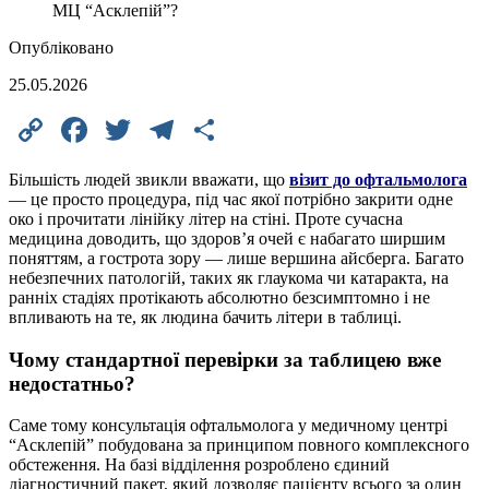
Опубліковано
25.05.2026
Copy
Facebook
Twitter
Telegram
Поділитися
Link
Більшість людей звикли вважати, що
візит до офтальмолога
— це просто процедура, під час якої потрібно закрити одне
око і прочитати лінійку літер на стіні. Проте сучасна
медицина доводить, що здоров’я очей є набагато ширшим
поняттям, а гострота зору — лише вершина айсберга. Багато
небезпечних патологій, таких як глаукома чи катаракта, на
ранніх стадіях протікають абсолютно безсимптомно і не
впливають на те, як людина бачить літери в таблиці.
Чому стандартної перевірки за таблицею вже
недостатньо?
Саме тому консультація офтальмолога у медичному центрі
“Асклепій” побудована за принципом повного комплексного
обстеження. На базі відділення розроблено єдиний
діагностичний пакет, який дозволяє пацієнту всього за один