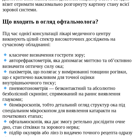
візит отримати максимально розгорнуту картину стану всієї
зорової системи.
Що входить в огляд офтальмолога?
Під час однієї консультації лікарі медичного центру
виконують цілий спектр високоточних досліджень на
сучасному обладнанні:
класичне визначення гостроти зору;
авторефрактометрія, яка допомагає миттєво та об’єктивно
визначити оптичну силу ока;
пахіметрія, що полягає у вимірюванні товщини рогівки,
що є критично важливим для точної оцінки
внутрішньоочного тиску;
пневмотонометрія — безконтактний та абсолютно
безболісний скринінг, спрямований на раннє виявлення
глаукоми;
біомікроскопія, тобто детальний огляд структур ока під
спеціальним мікроскопом для виявлення катаракти на
початкових етапах;
офтальмоскопія, яка дає змогу ретельно дослідити очне
дно, стан сітківки та зорового нерва;
підбір окулярів або лінз із видачею точного рецепта одразу