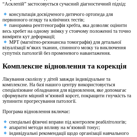
“Асклепій” застосовується сучасний діагностичний підхід:
консультація досвідченого дитячого ортопеда для
первинного огляду та клінічних тестів;
панорамна рентгенографія хребта, яка дозволяє оцінити
весь хребет на одному знімку у стоячому положенні та точно
виміряти кут деформації;
МРТ (магнітно-резонансна томографія) для детальної
візуалізації м’яких тканин, спинного мозку та виключення
супутніх патологій без променевого навантаження.
Комплексне відновлення та корекція
Лікування сколіозу у дітей завжди індивідуальне та
комплексне. На базі нашого центру використовується
спеціалізоване обладнання для відновлення, яке допомагає
сформувати міцний м’язовий корсет, покращити гнучкість та
зупинити прогресування патології.
Програма відновлення включає:
спеціальні фізичні вправи під контролем реабілітологів;
апаратні методи впливу на м’язовий тонус;
індивідуальні рекомендації щодо організації навчального