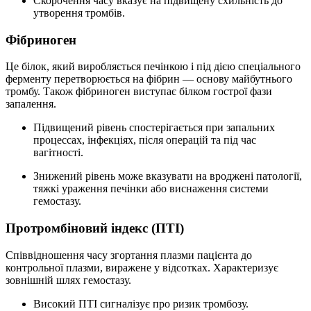
Скорочення часу вказує на підвищену схильність до
утворення тромбів.
Фібриноген
Це білок, який виробляється печінкою і під дією спеціального
ферменту перетворюється на фібрин — основу майбутнього
тромбу. Також фібриноген виступає білком гострої фази
запалення.
Підвищений рівень спостерігається при запальних
процессах, інфекціях, після операцій та під час
вагітності.
Знижений рівень може вказувати на вроджені патології,
тяжкі ураження печінки або виснаження системи
гемостазу.
Протромбіновий індекс (ПТІ)
Співвідношення часу згортання плазми пацієнта до
контрольної плазми, виражене у відсотках. Характеризує
зовнішній шлях гемостазу.
Високий ПТІ сигналізує про ризик тромбозу.