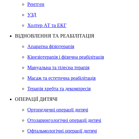
Рентген
УЗД
Холтер АТ та ЕКГ
ВІДНОВЛЕННЯ ТА РЕАБІЛІТАЦІЯ
Апаратна фізіотерапія
Кінезіотерапія і фізична реабілітація
Мануальна та тілесна терапія
Масаж та естетична реабілітація
Терапія хребта та декомпресія
ОПЕРАЦІЇ ДИТЯЧІ
Ортопедичні операції дитячі
Отоларингологічні операції дитячі
Офтальмологічні операції дитячі