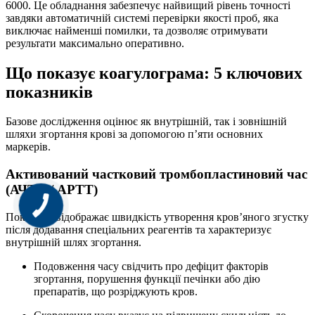
6000. Це обладнання забезпечує найвищий рівень точності
завдяки автоматичній системі перевірки якості проб, яка
виключає найменші помилки, та дозволяє отримувати
результати максимально оперативно.
Що показує коагулограма: 5 ключових
показників
Базове дослідження оцінює як внутрішній, так і зовнішній
шляхи згортання крові за допомогою п’яти основних
маркерів.
Активований частковий тромбопластиновий час
(АЧТЧ / APTT)
Показник відображає швидкість утворення кров’яного згустку
після додавання спеціальних реагентів та характеризує
внутрішній шлях згортання.
Подовження часу свідчить про дефіцит факторів
згортання, порушення функції печінки або дію
препаратів, що розріджують кров.