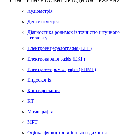
ІНСТРУМЕНТАЛЬНІ МЕТОДИ ОБСТЕЖЕННЯ
Аудіометрія
Денситометрія
Діагностика родимок із точністю штучного
інтелекту
Електроенцефалографія (ЕЕГ)
Електрокардіографія (ЕКГ)
Електронейроміографія (ЕНМГ)
Ендоскопія
Капіляроскопія
КТ
Мамографія
МРТ
Оцінка функції зовнішнього дихання