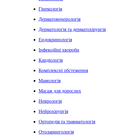
Гінекологія
Дерматовенерологія
Дерматологія та дерматохірургія
Ендокринологія
Інфекційні хвороби
Кардіологія
Комплексні обстеження
Мамологія
Масаж для дорослих
Неврологія
Нейрохірургія
Ортопедія та травматологія
Отоларингологія