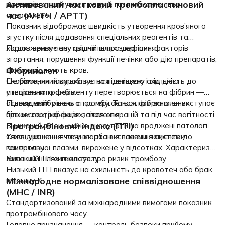
Активований частковий тромбопластиновий
дозволяє отримувати результати максимально
маркерів.
час (АЧТЧ / APTT)
оперативно.
Показник відображає швидкість утворення кров’яного
згустку після додавання спеціальних реагентів та
характеризує внутрішній шлях згортання.
Подовження часу свідчить про дефіцит факторів
згортання, порушення функції печінки або дію препаратів,
Фібриноген
що розріджують кров.
Скорочення часу вказує на підвищену схильність до
Це білок, який виробляється печінкою і під дією
утворення тромбів.
спеціального ферменту перетворюється на фібрин —
основу майбутнього тромбу. Також фібриноген виступає
Підвищений рівень спостерігається при запальних
білком гострої фази запалення.
процессах, інфекціях, після операцій та під час вагітності.
Протромбіновий індекс (ПТІ)
Знижений рівень може вказувати на вроджені патології,
тяжкі ураження печінки або виснаження системи
Співвідношення часу згортання плазми пацієнта до
гемостазу.
контрольної плазми, виражене у відсотках. Характеризує
зовнішній шлях гемостазу.
Високий ПТІ сигналізує про ризик тромбозу.
Низький ПТІ вказує на схильність до кровотеч або брак
Міжнародне нормалізоване співвідношення
вітаміну K.
(МНС / INR)
Стандартизований за міжнародними вимогами показник
протромбінового часу.
Головне призначення — контроль безпеки прийому