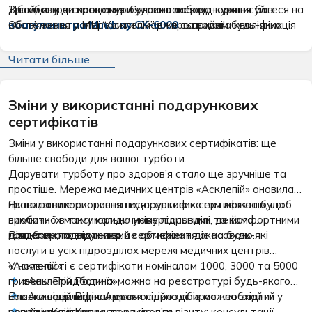
За годину до процедури утриматися від куріння.
тромбозів чи кровотеч. Сучасна лабораторія на базі
Дбайте про своє самопочуття наперед — записуйтеся на
Обов’язково попередити лікаря про прийом будь-яких
коагулометра Mindray CX-6000
обстеження у МЦ “Асклепій” вже сьогодні!
та висока кваліфікація
лікарських препаратів.
фахівців гарантують абсолютну точність кожного
показника.
Читати більше
Зміни у використанні подарункових
сертифікатів
Зміни у використанні подарункових сертифікатів: ще
більше свободи для вашої турботи.
Дарувати турботу про здоров’я стало ще зручніше та
простіше. Мережа медичних центрів «Асклепій» оновила
правила використання подарункових сертифікатів, щоб
Якщо раніше скористатися сертифікатом можна було
зробити їх максимально універсальними та комфортними
виключно в тому юридичному підрозділі, де його
для кожного власника.
придбали, то відтепер це обмеження скасовано.
Відтепер подарунковий сертифікат діє на будь-які
послуги в усіх підрозділах мережі медичних центрів
«Асклепій»:
У наявності є сертифікати номіналом 1000, 3000 та 5000
гривень. Придбати їх можна на реєстратурі будь-якого
«Асклепій Родина»;
нашого відділення. Адреси підрозділів можна знайти у
Власник сертифіката самостійно обирає необхідний
«Асклепій Відновлення»;
розділі «Контакти».
напрямок та зручну локацію для візиту: консультації
«Асклепій Краса та здоров’я».