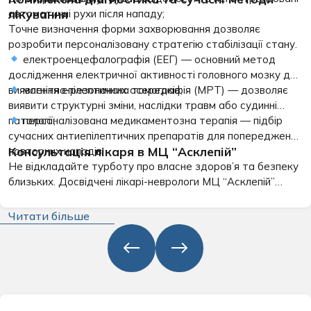
лікування
автоматичні рухи після нападу;
Точне визначення форми захворювання дозволяє
розробити персоналізовану стратегію стабілізації стану.
електроенцефалографія (ЕЕГ)
— основний метод
дослідження електричної активності головного мозку для
виявлення епілептичних осередків;
магнітно-резонансна томографія (МРТ)
— дозволяє
виявити структурні зміни, наслідки травм або судинні
патології;
персоналізована медикаментозна терапія
— підбір
сучасних антиепілептичних препаратів для попередження
Консультація лікаря в МЦ “Асклепій”
повторних нападів;
Не відкладайте турботу про власне здоров’я та безпеку
близьких. Досвідчені лікарі-неврологи МЦ “Асклепій”
забезпечують делікатний підхід, повну конфіденційність і
точну діагностику на кожному етапі. Записуйтеся на
Читати більше
консультацію до фахівця, щоб повернути відчуття
впевненості та контроль над власним життям.