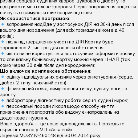
ризики серцево-судинних хвороб, цукрового діабету та
центру:
Отоларингологічні операції дитячі
Кардіологія
Імунологія дитяча
підтримати ментальне здоров’я. Перші запрошення пацієнти
Електронейроміографія (ЕНМГ)
пн-сб: 07:00 — 20:00
Терапія хребта та декомпресія
почнуть отримувати вже наприкінці січня.
нд: 08:00 — 20:00
Офтальмологічні операції дитячі
Комплексні обстеження
Інфекційні хвороби дитячі
Як скористатися програмою:
Ендоскопія
запрошення надійде у застосунок ДІЯ на 30-й день після
Хірургія вроджених вад
Мамологія
Кардіоревматологія дитяча
вашого дня народження (для всіх громадян віком від 40
Капіляроскопія
років);
Хірургічні та урологічні операції дитячі
Масаж для дорослих
Логопедія
після підтвердження участі на ДІЯ.Картку буде
КТ
зараховано 2 тис. грн для оплати обстеження;
Неврологія
Масаж для дітей
Мамографія
якщо ви не користуєтеся застосунком, оформити заявку
операції дорослих
та спеціальну банківську картку можна через ЦНАП (так
Нейрохірургія
Неврологія дитяча
МРТ
само через 30 днів після дня народження);
Гінекологічні операції
Що включає комплексне обстеження:
Ортопедія та травматологія
Нейрохірургія дитяча
Оцінка функції зовнішнього дихання
оцінку індивідуальних ризиків через анкетування (серце,
Ендокринологічні операції
діабет 2 типу, психічний стан);
Отоларингологія
Нефрологія дитяча
Рентген
фізикальний огляд: вимірювання тиску, пульсу, ваги та
Загальні хірургічні операції
зросту;
Офтальмологія
Ортопедія та травматологія дитяча
УЗД
лабораторну діагностику роботи серця, судин і нирок;
Інтимна пластика
Пластична хірургія
персональні поради лікаря щодо способу життя,
Отоларингологія дитяча
Холтер АТ та ЕКГ
призначення препаратів або видачу е-направлень на
Мамологічні операції
Подологія
додаткове лікування;
Офтальмологія дитяча
Ваше здоров’я — це ваша відповідальність. Проходьте
Нейрохірургічні операції
Проктологія
скринінг вчасно у МЦ «Асклепій».
Педіатрія
Ортопедичні та травматологічні операції
Ліцензія МОЗУ №460148 від 30.04.2014 року