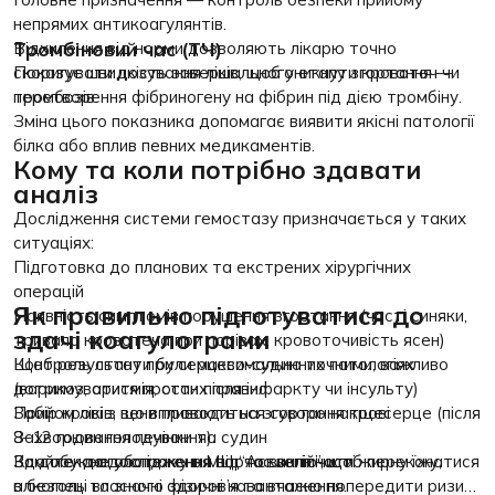
непрямих антикоагулянтів.
Тромбіновий час (ТЧ)
Відхилення від норми дозволяють лікарю точно
скоригувати дозування ліків, щоб уникнути кровотеч чи
Показує швидкість завершального етапу згортання —
тромбозів.
перетворення фібриногену на фібрин під дією тромбіну.
Зміна цього показника допомагає виявити якісні патології
білка або вплив певних медикаментів.
Кому та коли потрібно здавати
аналіз
Дослідження системи гемостазу призначається у таких
ситуаціях:
Підготовка до планових та екстрених хірургічних
операцій
Як правильно підготуватися до
Наявність симптомів порушення згортання (часті синяки,
здачі коагулограми
тривала кровотеча при порізах, кровоточивість ясен)
Контроль стану при серцево-судинних патологіях
Щоб результати були максимально точними, важливо
(варикоз, аритмія, стан після інфаркту чи інсульту)
дотримуватися простих правил:
Прийом ліків, що впливають на згортання крові
Забір крові з вени проводиться суворо натщесерце (після
Захворювання печінки та судин
8–12 годин голодування).
Комплексне обстеження під час вагітності
За добу до дослідження варто виключити жирну їжу,
Здайте коагулограму в МЦ “Асклепій”, щоб переконатися
алкоголь та значні фізичні навантаження.
в безпеці власного здоров’я та вчасно попередити ризики