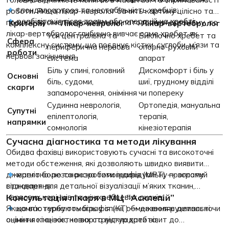
спондилоартроз та нестабільність хребців;
роботи. Якщо лікар-невролог бачить картину цілісно та
реабілітація після травм або операцій на хребті.
працює з усіма неврологічними патологіями організму, то
Критерій
Лікар-невролог
Лікар-вертебролог
лікар-вертебролог глибинно вивчає саме хребет як
Уся центральна та
Виключно хребет та
Сфера
комплексну систему, що поєднує кістки, суглоби, м’язи та
периферична нервова
опорно-руховий
роботи
нервові закінчення.
система
апарат
Біль у спині, головний
Дискомфорт і біль у
Основні
біль, судоми,
шиї, грудному відділі
скарги
запаморочення, оніміння
чи попереку
Судинна неврологія,
Ортопедія, мануальна
Супутні
епілептологія,
терапія,
напрямки
сомнологія
кінезіотерапія
Сучасна діагностика та методи лікування
Обидва фахівці використовують сучасні та високоточні
методи обстеження, які дозволяють швидко виявити
джерело болю та розробити індивідуальну програму
магнітно-резонансна томографія (МРТ)
— золотий
відновлення.
стандарт для детальної візуалізації м’яких тканин,
Консультація лікаря в МЦ “Асклепій”
нервових корінців та міжхребцевих дисків;
Якщо вас турбують біль у спині, обмеження рухливості чи
комп’ютерна томографія (КТ)
— дозволяє детально
оцінити стан кісткових структур хребта;
оніміння кінцівок, не варто відкладати візит до