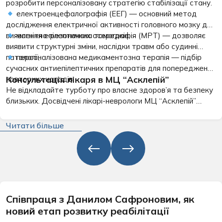
розробити персоналізовану стратегію стабілізації стану.
електроенцефалографія (ЕЕГ)
— основний метод
дослідження електричної активності головного мозку для
виявлення епілептичних осередків;
магнітно-резонансна томографія (МРТ)
— дозволяє
виявити структурні зміни, наслідки травм або судинні
патології;
персоналізована медикаментозна терапія
— підбір
сучасних антиепілептичних препаратів для попередження
Консультація лікаря в МЦ “Асклепій”
повторних нападів;
Не відкладайте турботу про власне здоров’я та безпеку
близьких. Досвідчені лікарі-неврологи МЦ “Асклепій”
забезпечують делікатний підхід, повну конфіденційність і
точну діагностику на кожному етапі. Записуйтеся на
Читати більше
консультацію до фахівця, щоб повернути відчуття
впевненості та контроль над власним життям.
Співпраця з Данилом Сафроновим, як
новий етап розвитку реабілітації