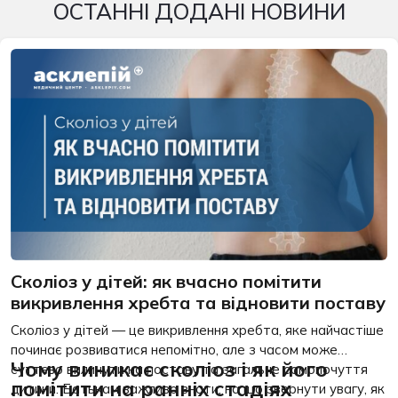
ОСТАННІ ДОДАНІ НОВИНИ
Сколіоз у дітей: як вчасно помітити
викривлення хребта та відновити поставу
Сколіоз у дітей — це викривлення хребта, яке найчастіше
починає розвиватися непомітно, але з часом може
Чому виникає сколіоз і як його
суттєво вплинути на поставу та загальне самопочуття
помітити на ранніх стадіях
дитини. Батькам важливо знати, на що звернути увагу, як