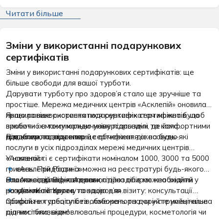
показника.
Читати більше
Зміни у використанні подарункових
сертифікатів
Зміни у використанні подарункових сертифікатів: ще
більше свободи для вашої турботи.
Дарувати турботу про здоров’я стало ще зручніше та
простіше. Мережа медичних центрів «Асклепій» оновила
правила використання подарункових сертифікатів, щоб
Якщо раніше скористатися сертифікатом можна було
зробити їх максимально універсальними та комфортними
виключно в тому юридичному підрозділі, де його
для кожного власника.
придбали, то відтепер це обмеження скасовано.
Відтепер подарунковий сертифікат діє на будь-які
послуги в усіх підрозділах мережі медичних центрів
«Асклепій»:
У наявності є сертифікати номіналом 1000, 3000 та 5000
гривень. Придбати їх можна на реєстратурі будь-якого
«Асклепій Родина»;
нашого відділення. Адреси підрозділів можна знайти у
Власник сертифіката самостійно обирає необхідний
«Асклепій Відновлення»;
розділі «Контакти».
напрямок та зручну локацію для візиту: консультації
«Асклепій Краса та здоров’я».
профільних спеціалістів, лабораторна чи інструментальна
Обирайте турботу без обмежень та даруйте найцінніше
діагностика, відновлювальні процедури, косметологія чи
рідним і близьким!