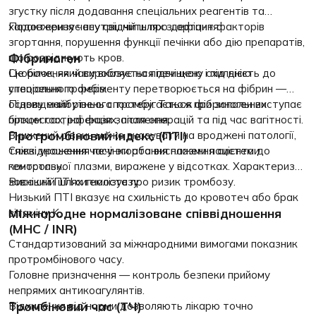
згустку після додавання спеціальних реагентів та
характеризує внутрішній шлях згортання.
Подовження часу свідчить про дефіцит факторів
згортання, порушення функції печінки або дію препаратів,
Фібриноген
що розріджують кров.
Скорочення часу вказує на підвищену схильність до
Це білок, який виробляється печінкою і під дією
утворення тромбів.
спеціального ферменту перетворюється на фібрин —
основу майбутнього тромбу. Також фібриноген виступає
Підвищений рівень спостерігається при запальних
білком гострої фази запалення.
процессах, інфекціях, після операцій та під час вагітності.
Протромбіновий індекс (ПТІ)
Знижений рівень може вказувати на вроджені патології,
тяжкі ураження печінки або виснаження системи
Співвідношення часу згортання плазми пацієнта до
гемостазу.
контрольної плазми, виражене у відсотках. Характеризує
зовнішній шлях гемостазу.
Високий ПТІ сигналізує про ризик тромбозу.
Низький ПТІ вказує на схильність до кровотеч або брак
Міжнародне нормалізоване співвідношення
вітаміну K.
(МНС / INR)
Стандартизований за міжнародними вимогами показник
протромбінового часу.
Головне призначення — контроль безпеки прийому
непрямих антикоагулянтів.
Тромбіновий час (ТЧ)
Відхилення від норми дозволяють лікарю точно