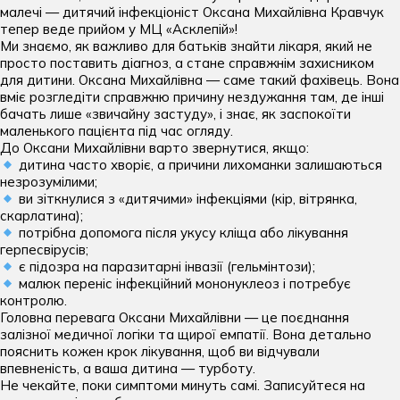
центру:
Отоларингологічні операції дитячі
Кардіологія
малечі — дитячий інфекціоніст Оксана Михайлівна Кравчук
Імунологія дитяча
Електронейроміографія (ЕНМГ)
пн-сб: 07:00 — 20:00
Терапія хребта та декомпресія
тепер веде прийом у МЦ «Асклепій»!
нд: 08:00 — 20:00
Офтальмологічні операції дитячі
Комплексні обстеження
Ми знаємо, як важливо для батьків знайти лікаря, який не
Інфекційні хвороби дитячі
Ендоскопія
просто поставить діагноз, а стане справжнім захисником
Хірургія вроджених вад
Мамологія
для дитини. Оксана Михайлівна — саме такий фахівець. Вона
Кардіоревматологія дитяча
Капіляроскопія
вміє розгледіти справжню причину нездужання там, де інші
Хірургічні та урологічні операції дитячі
Масаж для дорослих
бачать лише «звичайну застуду», і знає, як заспокоїти
Логопедія
КТ
маленького пацієнта під час огляду.
Неврологія
До Оксани Михайлівни варто звернутися, якщо:
Масаж для дітей
Мамографія
операції дорослих
дитина часто хворіє, а причини лихоманки залишаються
Нейрохірургія
Неврологія дитяча
незрозумілими;
МРТ
Гінекологічні операції
ви зіткнулися з «дитячими» інфекціями (кір, вітрянка,
Ортопедія та травматологія
Нейрохірургія дитяча
скарлатина);
Оцінка функції зовнішнього дихання
Ендокринологічні операції
потрібна допомога після укусу кліща або лікування
Отоларингологія
Нефрологія дитяча
герпесвірусів;
Рентген
Загальні хірургічні операції
є підозра на паразитарні інвазії (гельмінтози);
Офтальмологія
Ортопедія та травматологія дитяча
малюк переніс інфекційний мононуклеоз і потребує
УЗД
Інтимна пластика
контролю.
Пластична хірургія
Отоларингологія дитяча
Головна перевага Оксани Михайлівни — це поєднання
Холтер АТ та ЕКГ
Мамологічні операції
залізної медичної логіки та щирої емпатії. Вона детально
Подологія
Офтальмологія дитяча
пояснить кожен крок лікування, щоб ви відчували
Нейрохірургічні операції
впевненість, а ваша дитина — турботу.
Проктологія
Педіатрія
Не чекайте, поки симптоми минуть самі. Записуйтеся на
Ортопедичні та травматологічні операції