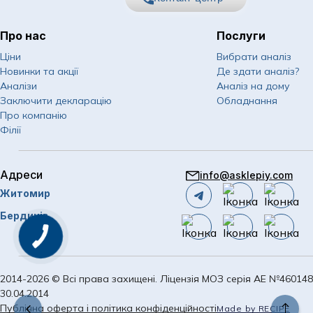
Психіатрія
Пульмонологія дитяча
Отоларингологічні операції
Психологія
Про нас
Послуги
Хірургія та урологія дитяча
Офтальмологічні операції
067
Показати номер
Пульмонологія
Ціни
Вибрати аналіз
Щеплення дітей
Пластичні операції на молочних залозах
Новинки та акції
Де здати аналіз?
050
Показати номер
Ревматологія
Аналізи
Аналіз на дому
Пластичні операції на обличчі
Заключити декларацію
Обладнання
063
Показати номер
Спортивна медицина
Про компанію
Пластичні операції на тулубі
Філії
Судинна хірургія
Email
Судинні хурургічні операції
info@asklepiy.com
Сурдологія
Адреси
Урологічні операції
info@asklepiy.com
Графік роботи контакт
Терапія
Житомир
центру:
Трихологія
пн-сб: 07:00 — 20:00
Бердичів
пластичні операції
нд: 08:00 — 20:00
Урологія
Пластична хірургія
Хірургія
2014-2026 © Всі права захищені. Ліцензія МОЗ серія АЕ №460148
стаціонар
Щеплення дорослих
30.04.2014
Публічна оферта і політика конфіденційності
Made by RECIPE
Стаціонар