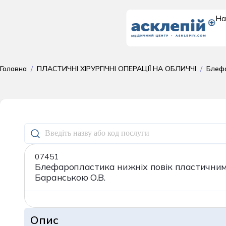
На
Доросле
Головна
/
ПЛАСТИЧНІ ХІРУРГІЧНІ ОПЕРАЦІЇ НА ОБЛИЧЧІ
/
Блефа
відділення
07451
Блефаропластика нижніх повік пластичним
Баранською О.В.
Опис