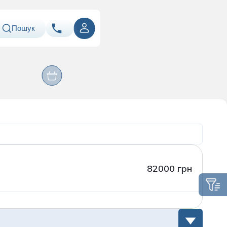
Пошук
ння
Оперативні
067
Показати номер
Лабораторія
втручання
ація
050
Показати номер
063
Показати номер
Email
info@asklepiy.com
Графік роботи контакт
82000 грн
центру:
пн-сб: 07:00 — 20:00
нд: 08:00 — 20:00