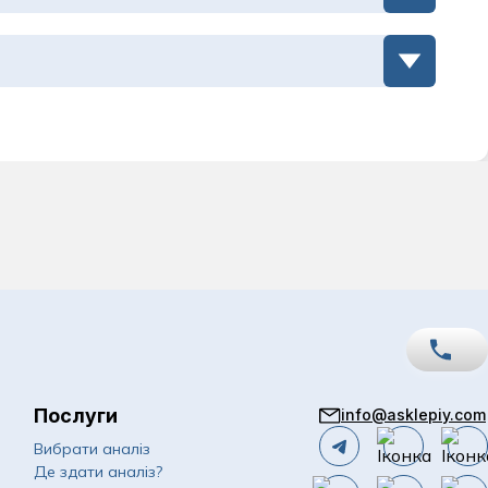
Послуги
info@asklepiy.com
067
Показати номер
Вибрати аналіз
Де здати аналіз?
050
Показати номер