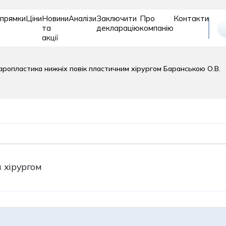
прямки
Ціни
Новини
Аналізи
Заключити
Про
Контакти
та
декларацію
компанію
акції
Відновле
Дитяче
Діагностика
ропластика нижніх повік пластичним хірургом Баранською О.В.
та
відділення
реабіліт
 хірургом