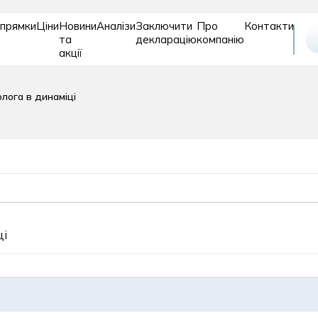
прямки
Ціни
Новини
Аналізи
Заключити
Про
Контакти
та
декларацію
компанію
акції
Відновле
Дитяче
Діагностика
лога в динаміці
та
відділення
реабіліт
ці