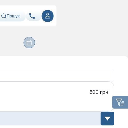
Пошук
ння
Оперативні
067
Показати номер
Лабораторія
втручання
ація
050
Показати номер
063
Показати номер
Email
info@asklepiy.com
500 грн
Графік роботи контакт
центру:
пн-сб: 07:00 — 20:00
нд: 08:00 — 20:00