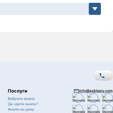
Послуги
info@asklepiy.com
067
Показати номер
Вибрати аналіз
Де здати аналіз?
050
Показати номер
Аналіз на дому