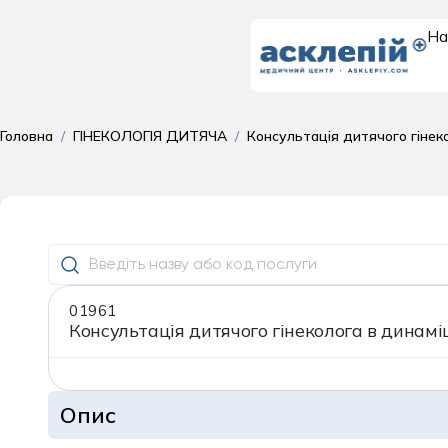
На
Доросле
Головна
/
ГІНЕКОЛОГІЯ ДИТЯЧА
/
Консультація дитячого гінеко
відділення
01961
Консультація дитячого гінеколога в динамі
Опис