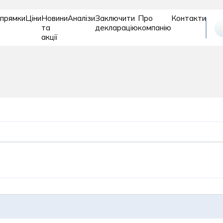
прямки
Ціни
Новини
Аналізи
Заключити
Про
Контакти
та
декларацію
компанію
акції
Відновле
Дитяче
Діагностика
та
відділення
реабіліт