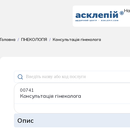
На
Доросле
Головна
/
ГІНЕКОЛОГІЯ
/
Консультація гінеколога
відділення
00741
Консультація гінеколога
Опис