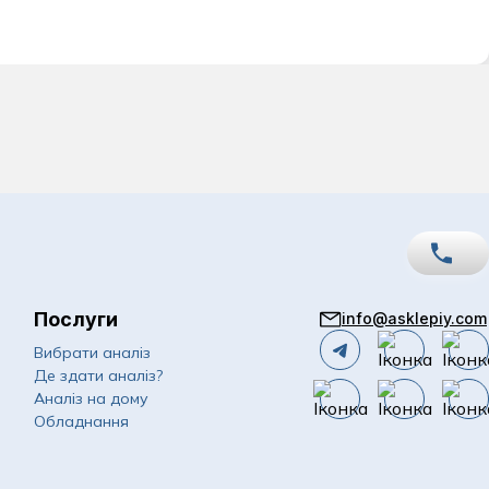
Послуги
info@asklepiy.com
067
Показати номер
Вибрати аналіз
Де здати аналіз?
050
Показати номер
Аналіз на дому
Обладнання
063
Показати номер
Email