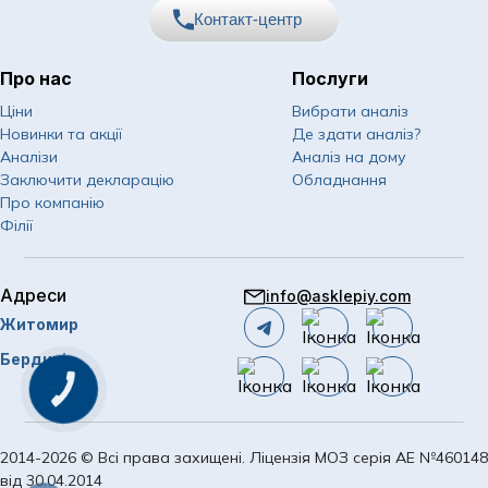
Психіатрія
Пульмонологія дитяча
Контакт-центр
Отоларингологічні операції
Психологія
Хірургія та урологія дитяча
Офтальмологічні операції
Про нас
Послуги
Пульмонологія
Щеплення дітей
067
Показати номер
Пластичні операції на молочних залозах
Ціни
Вибрати аналіз
Ревматологія
Новинки та акції
Де здати аналіз?
050
Показати номер
Пластичні операції на обличчі
Аналізи
Аналіз на дому
Спортивна медицина
Заключити декларацію
Обладнання
063
Показати номер
Пластичні операції на тулубі
Про компанію
Судинна хірургія
Філії
Судинні хурургічні операції
Email
Сурдологія
info@asklepiy.com
Урологічні операції
Терапія
Адреси
info@asklepiy.com
Графік роботи контакт
Житомир
Трихологія
центру:
пластичні операції
пн-сб: 07:00 — 20:00
Бердичів
Урологія
нд: 08:00 — 20:00
Пластична хірургія
Замовити
дзвінок
Хірургія
стаціонар
Щеплення дорослих
2014-2026 © Всі права захищені. Ліцензія МОЗ серія АЕ №460148
від 30.04.2014
Стаціонар