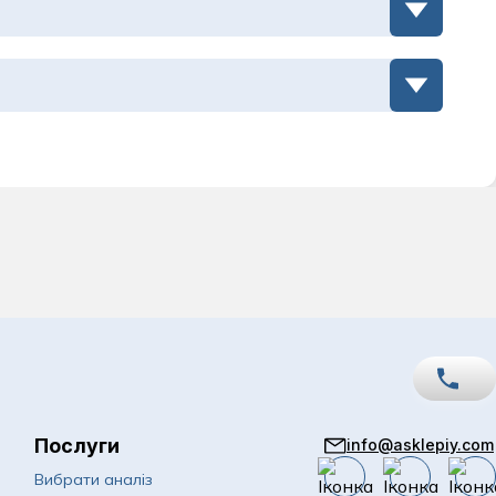
а
Послуги
info@asklepiy.com
067
Показати номер
Вибрати аналіз