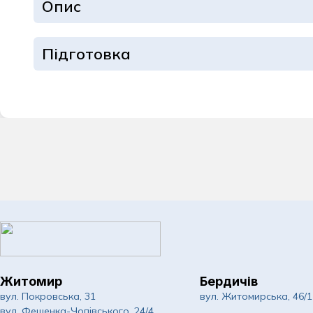
Опис
Дерматологія та
Ендокринологія
Підготовка
Інфекційні хвор
Кардіологія
Комплексні обст
Мамологія
Масаж для доро
Неврологія
Нейрохірургія
Житомир
Бердичів
Ортопедія та тр
вул. Покровська, 31
вул. Житомирська, 46/1
вул. Фещенка-Чопівського, 24/4