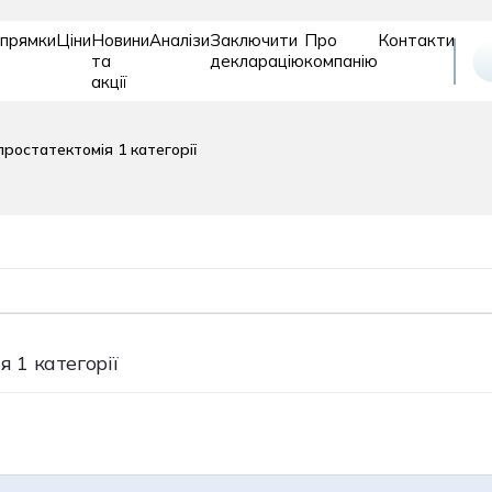
прямки
Ціни
Новини
Аналізи
Заключити
Про
Контакти
та
декларацію
компанію
акції
Відновле
Дитяче
Діагностика
ростатектомія 1 категорії
та
відділення
реабіліт
рослих
ія
Пластична хірургія
Подологія
 1 категорії
Проктологія
огія
Психіатрія