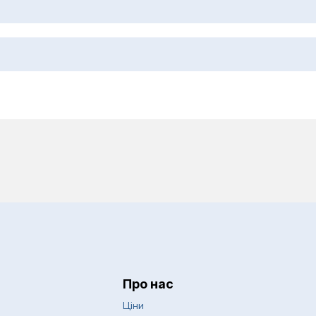
 дерматохірургія
Психологія
Пульмонологія
оби
Ревматологія
Спортивна медицин
еження
Судинна хірургія
Сурдологія
слих
Терапія
Трихологія
Урологія
Про нас
авматологія
Хірургія
Ціни