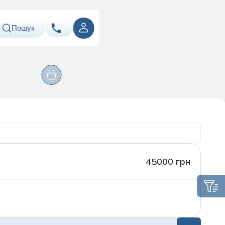
Пошук
ння
Оперативні
067
Показати номер
Лабораторія
втручання
ація
050
Показати номер
063
Показати номер
Email
info@asklepiy.com
45000 грн
Графік роботи контакт
центру:
пн-сб: 07:00 — 20:00
нд: 08:00 — 20:00