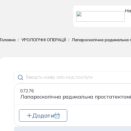
На
Доросле
Головна
/
УРОЛОГІЧНІ ОПЕРАЦІЇ
/
Лапароскопічна радикальна п
відділення
поліклініка для до
Гастроентеролог
07276
Гематологія
Лапароскопічна радикальна простатектомія
Гінекологія
Додати
Дерматовенерол