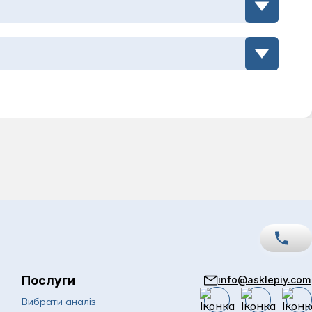
а
Послуги
info@asklepiy.com
067
Показати номер
Вибрати аналіз