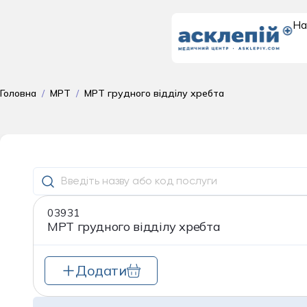
На
Доросле
Головна
/
МРТ
/
МРТ грудного відділу хребта
відділення
поліклініка для до
Гастроентеролог
03931
Гематологія
МРТ грудного відділу хребта
Гінекологія
Додати
Дерматовенерол