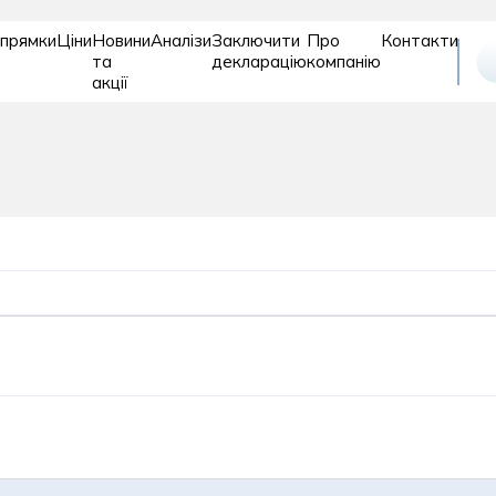
прямки
Ціни
Новини
Аналізи
Заключити
Про
Контакти
та
декларацію
компанію
акції
Відновле
Дитяче
Діагностика
та
відділення
реабіліт
рослих
ія
Пластична хірургія
Подологія
Проктологія
огія
Психіатрія