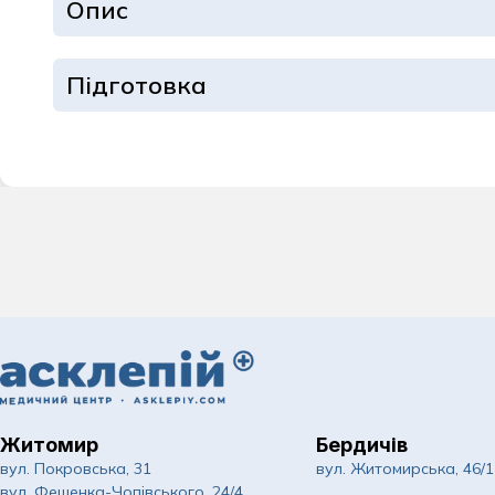
Опис
Дерматологія та
Ендокринологія
Підготовка
Інфекційні хвор
Кардіологія
Комплексні обст
Мамологія
Масаж для доро
Неврологія
Нейрохірургія
Житомир
Бердичів
Ортопедія та тр
вул. Покровська, 31
вул. Житомирська, 46/1
вул. Фещенка-Чопівського, 24/4