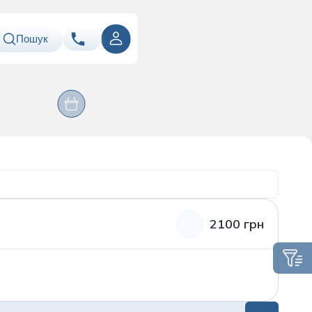
Пошук
ння
Оперативні
067
Показати номер
Лабораторія
втручання
ація
050
Показати номер
063
Показати номер
Email
info@asklepiy.com
2100 грн
Графік роботи контакт
центру:
пн-сб: 07:00 — 20:00
нд: 08:00 — 20:00