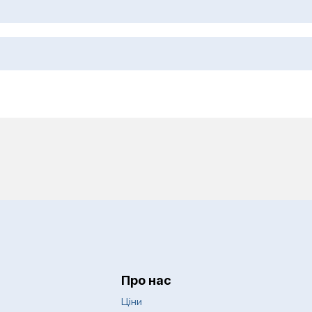
 дерматохірургія
Психологія
Пульмонологія
оби
Ревматологія
Спортивна медицин
еження
Судинна хірургія
Сурдологія
слих
Терапія
Трихологія
Урологія
Про нас
авматологія
Хірургія
Ціни