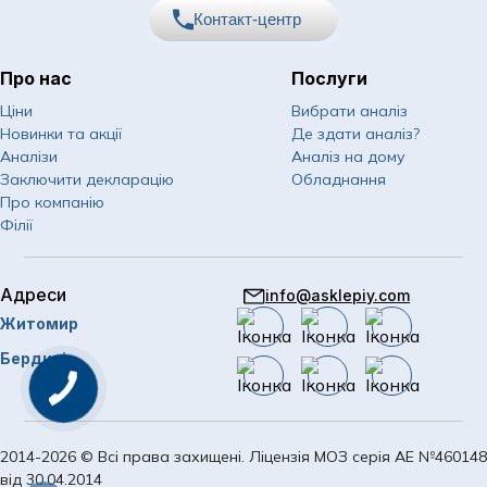
Психіатрія
Пульмонологія дитяча
Контакт-центр
Отоларингологічні операції
Психологія
Хірургія та урологія дитяча
Офтальмологічні операції
Про нас
Послуги
Пульмонологія
Щеплення дітей
067
Показати номер
Пластичні операції на молочних залозах
Ціни
Вибрати аналіз
Ревматологія
Новинки та акції
Де здати аналіз?
050
Показати номер
Пластичні операції на обличчі
Аналізи
Аналіз на дому
Спортивна медицина
Заключити декларацію
Обладнання
063
Показати номер
Пластичні операції на тулубі
Про компанію
Судинна хірургія
Філії
Судинні хурургічні операції
Email
Сурдологія
info@asklepiy.com
Урологічні операції
Терапія
Адреси
info@asklepiy.com
Графік роботи контакт
Житомир
Трихологія
центру:
пластичні операції
пн-сб: 07:00 — 20:00
Бердичів
Урологія
нд: 08:00 — 20:00
Пластична хірургія
Хірургія
стаціонар
Щеплення дорослих
2014-2026 © Всі права захищені. Ліцензія МОЗ серія АЕ №460148
від 30.04.2014
Стаціонар