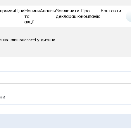
прямки
Ціни
Новини
Аналізи
Заключити
Про
Контакти
та
декларацію
компанію
акції
Відновле
Дитяче
Діагностика
ання клишоногості у дитини
та
відділення
реабіліт
ни