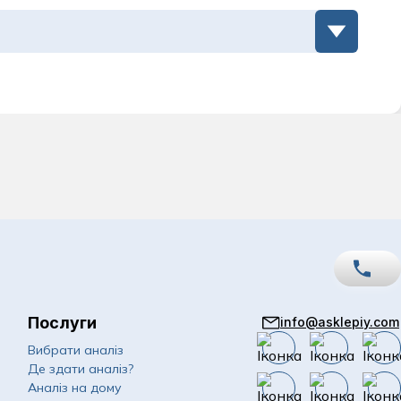
Послуги
info@asklepiy.com
067
Показати номер
Вибрати аналіз
Де здати аналіз?
050
Показати номер
Аналіз на дому