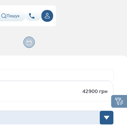
Пошук
ння
Оперативні
067
Показати номер
Лабораторія
втручання
ація
050
Показати номер
063
Показати номер
Email
info@asklepiy.com
42900 грн
Графік роботи контакт
центру:
пн-сб: 07:00 — 20:00
нд: 08:00 — 20:00