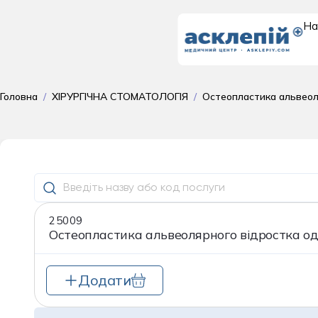
На
Доросле
Головна
/
ХІРУРГІЧНА СТОМАТОЛОГІЯ
/
Остеопластика альвеол
відділення
поліклініка для до
Гастроентеролог
25009
Гематологія
Остеопластика альвеолярного відростка од
Гінекологія
Додати
Дерматовенерол