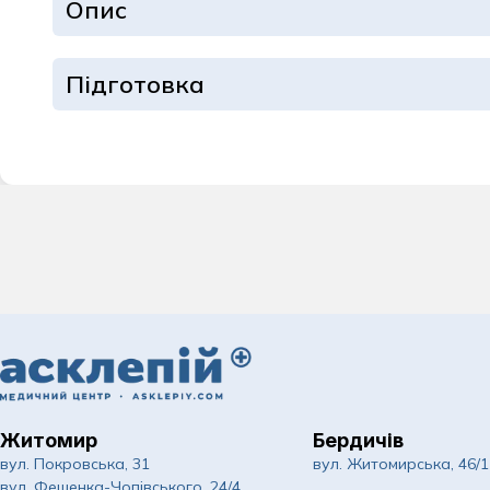
Опис
Дерматологія та
Ендокринологія
Підготовка
Інфекційні хвор
Кардіологія
Комплексні обст
Мамологія
Масаж для доро
Неврологія
Нейрохірургія
Житомир
Бердичів
Ортопедія та тр
вул. Покровська, 31
вул. Житомирська, 46/1
вул. Фещенка-Чопівського, 24/4