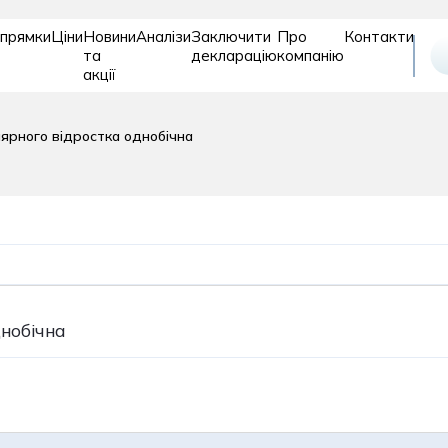
прямки
Ціни
Новини
Аналізи
Заключити
Про
Контакти
та
декларацію
компанію
акції
Відновле
Дитяче
Діагностика
ярного відростка однобічна
та
відділення
реабіліт
рослих
ія
Пластична хірургія
Подологія
нобічна
Проктологія
огія
Психіатрія