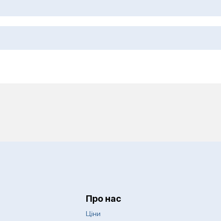
 дерматохірургія
Психологія
Пульмонологія
оби
Ревматологія
Спортивна медицин
еження
Судинна хірургія
Сурдологія
слих
Терапія
Трихологія
Урологія
Про нас
авматологія
Хірургія
Ціни