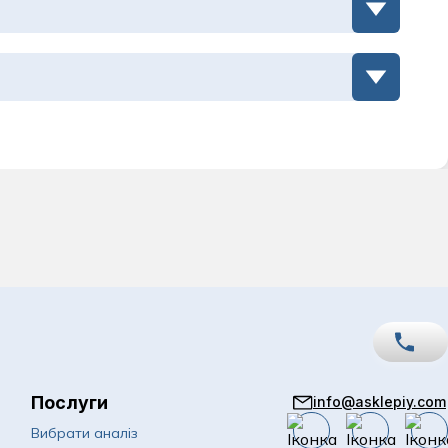
а
Послуги
info@asklepiy.com
067
Показати номер
Вибрати аналіз