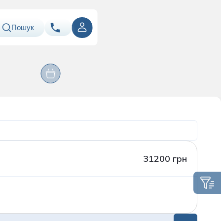
Пошук
ння
Оперативні
067
Показати номер
Лабораторія
втручання
ація
050
Показати номер
063
Показати номер
Email
info@asklepiy.com
31200 грн
Графік роботи контакт
центру:
пн-сб: 07:00 — 20:00
нд: 08:00 — 20:00