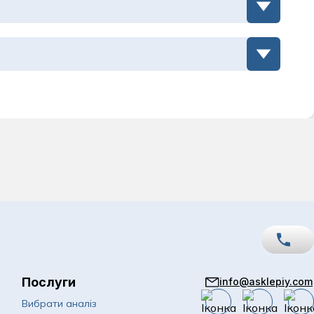
а
Послуги
info@asklepiy.com
067
Показати номер
Вибрати аналіз