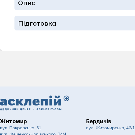
Опис
Дерматологія та
Ендокринологія
Підготовка
Інфекційні хвор
Кардіологія
Комплексні обст
Мамологія
Масаж для доро
Неврологія
Нейрохірургія
Житомир
Бердичів
Ортопедія та тр
вул. Покровська, 31
вул. Житомирська, 46/1
вул. Фещенка-Чопівського, 24/4