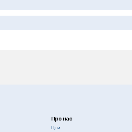
 дерматохірургія
Психологія
Пульмонологія
оби
Ревматологія
Спортивна медицин
еження
Судинна хірургія
Сурдологія
слих
Терапія
Трихологія
Урологія
Про нас
авматологія
Хірургія
Ціни