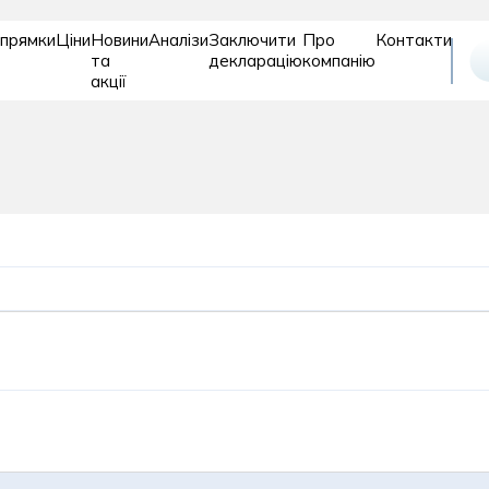
прямки
Ціни
Новини
Аналізи
Заключити
Про
Контакти
та
декларацію
компанію
акції
Відновле
Дитяче
Діагностика
та
відділення
реабіліт
рослих
ія
Пластична хірургія
Подологія
Проктологія
огія
Психіатрія