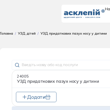
На
Доросле
Головна
/
УЗД дітей
/
УЗД придаткових пазух носу у дитини
відділення
поліклініка для до
Гастроентеролог
24005
Гематологія
УЗД придаткових пазух носу у дитини
Гінекологія
Додати
Дерматовенерол