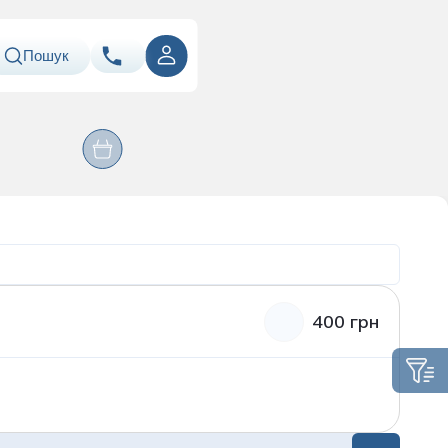
Пошук
ння
Оперативні
067
Показати номер
Лабораторія
втручання
ація
050
Показати номер
063
Показати номер
Email
info@asklepiy.com
400 грн
Графік роботи контакт
центру:
пн-сб: 07:00 — 20:00
нд: 08:00 — 20:00