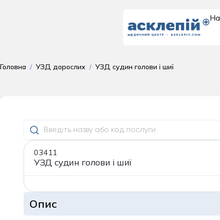
На
Доросле
Головна
/
УЗД дорослих
/
УЗД судин голови і шиї
відділення
03411
УЗД судин голови і шиї
Опис