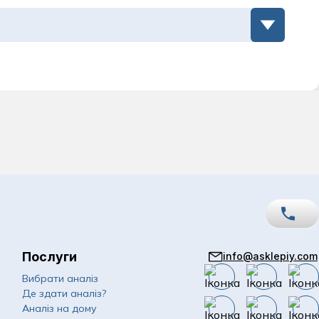
Послуги
info@asklepiy.com
067
Показати номер
Вибрати аналіз
Де здати аналіз?
050
Показати номер
Аналіз на дому