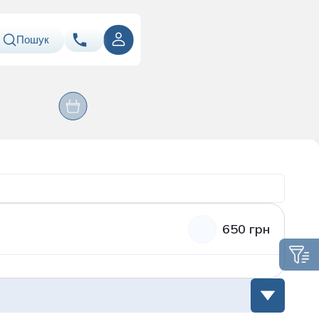
Пошук
ння
Оперативні
067
Показати номер
Лабораторія
втручання
ація
050
Показати номер
063
Показати номер
Email
info@asklepiy.com
650 грн
Графік роботи контакт
центру:
пн-сб: 07:00 — 20:00
нд: 08:00 — 20:00