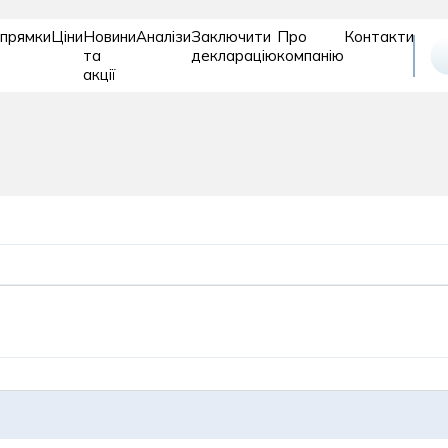
прямки
Ціни
Новини
Аналізи
Заключити
Про
Контакти
та
декларацію
компанію
акції
Відновле
Дитяче
Діагностика
та
відділення
реабіліт