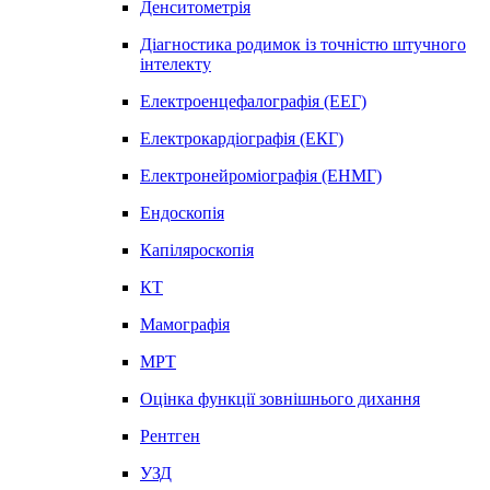
Денситометрія
Діагностика родимок із точністю штучного
інтелекту
Електроенцефалографія (ЕЕГ)
Електрокардіографія (ЕКГ)
Електронейроміографія (ЕНМГ)
Ендоскопія
Капіляроскопія
КТ
Мамографія
МРТ
Оцінка функції зовнішнього дихання
Рентген
УЗД