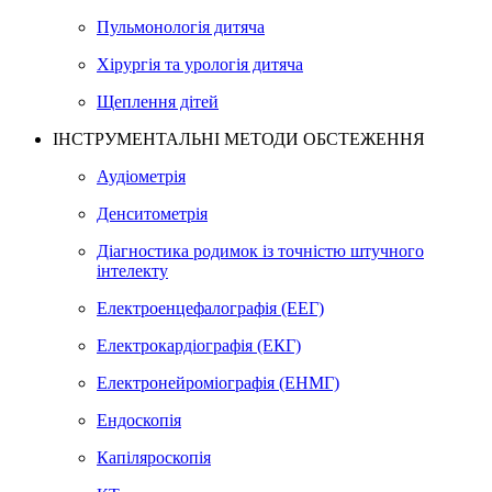
Пульмонологія дитяча
Хірургія та урологія дитяча
Щеплення дітей
ІНСТРУМЕНТАЛЬНІ МЕТОДИ ОБСТЕЖЕННЯ
Аудіометрія
Денситометрія
Діагностика родимок із точністю штучного
інтелекту
Електроенцефалографія (ЕЕГ)
Електрокардіографія (ЕКГ)
Електронейроміографія (ЕНМГ)
Ендоскопія
Капіляроскопія