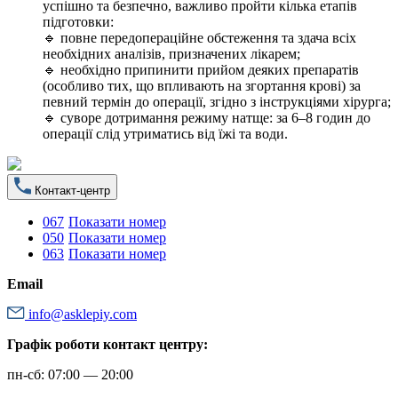
успішно та безпечно, важливо пройти кілька етапів
підготовки:
🔹 повне передопераційне обстеження та здача всіх
необхідних аналізів, призначених лікарем;
🔹 необхідно припинити прийом деяких препаратів
(особливо тих, що впливають на згортання крові) за
певний термін до операції, згідно з інструкціями хірурга;
🔹 суворе дотримання режиму натще: за 6–8 годин до
операції слід утриматись від їжі та води.
Контакт-центр
067
Показати номер
050
Показати номер
063
Показати номер
Email
info@asklepiy.com
Графік роботи контакт центру:
пн-сб: 07:00 — 20:00