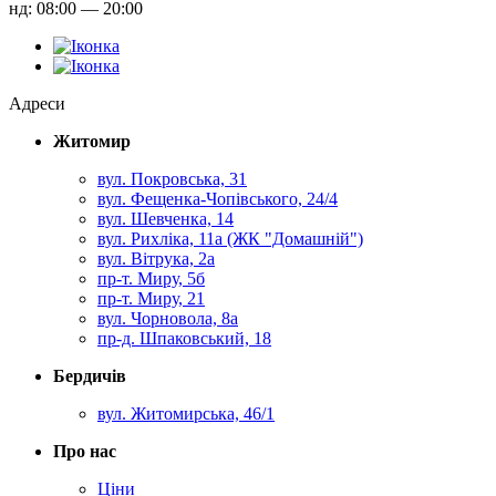
нд: 08:00 — 20:00
Адреси
Житомир
вул. Покровська, 31
вул. Фещенка-Чопівського, 24/4
вул. Шевченка, 14
вул. Рихліка, 11а (ЖК "Домашній")
вул. Вітрука, 2а
пр-т. Миру, 5б
пр-т. Миру, 21
вул. Чорновола, 8а
пр-д. Шпаковський, 18
Бердичів
вул. Житомирська, 46/1
Про нас
Ціни