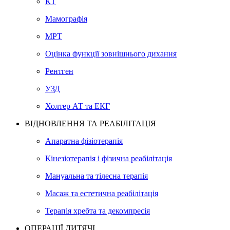
КТ
Мамографія
МРТ
Оцінка функції зовнішнього дихання
Рентген
УЗД
Холтер АТ та ЕКГ
ВІДНОВЛЕННЯ ТА РЕАБІЛІТАЦІЯ
Апаратна фізіотерапія
Кінезіотерапія і фізична реабілітація
Мануальна та тілесна терапія
Масаж та естетична реабілітація
Терапія хребта та декомпресія
ОПЕРАЦІЇ ДИТЯЧІ