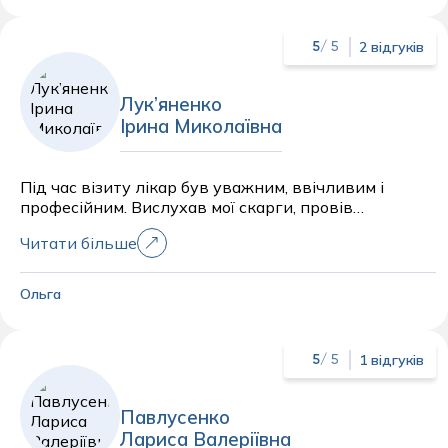
2 відгуків
5
/ 5
Лук’яненко
Ірина Миколаївна
Під час візиту лікар був уважним, ввічливим і
професійним. Вислухав мої скарги, провів
необхідний огляд, детально пояснив результати
Читати більше
обстеження та відповів на всі мої запитання. Було
призначено зрозуміле лікування та надано
рекомендації щодо подальших дій. Загалом я
Ольга
залишилася задоволена якістю медичної допомоги
та ставленням лікаря. Дякую за професіоналізм і
турботу. Що
1 відгуків
5
/ 5
Павлусенко
Лариса Валеріївна