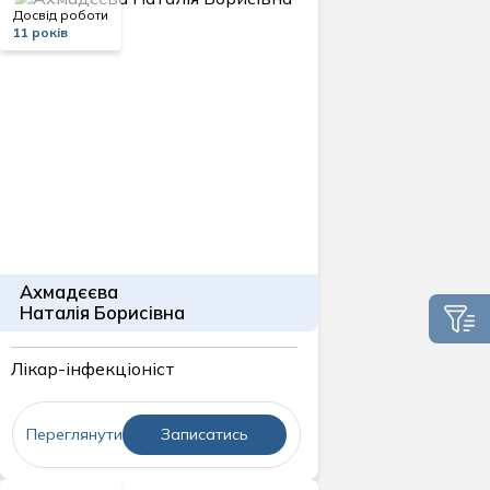
Досвід роботи
11 років
Ахмадєєва
Наталія Борисівна
Лікар-інфекціоніст
Переглянути
Записатись