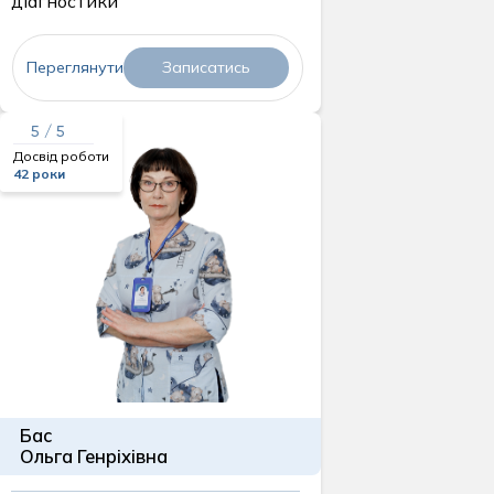
діагностики
Переглянути
Записатись
5 / 5
Досвід роботи
42 роки
Бас
Ольга Генріхівна