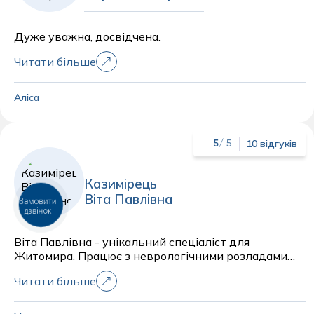
Дуже уважна, досвідчена.
Читати більше
Аліса
10 відгуків
5
/ 5
Казимірець
Віта Павлівна
Замовити
дзвінок
Віта Павлівна - унікальний спеціаліст для
Житомира. Працює з неврологічними розладами
різного ступеня та вміє грамотно ставити діагноз,
Читати більше
закопуватись в корінь проблеми. Працює також з
епілепсією, має практичний досвід та навички, знає
методологію лікування. Допомагала неодноразово