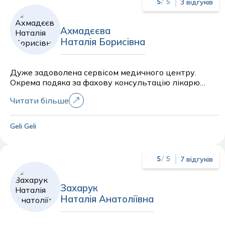
3 відгуків
5
/ 5
Ахмадєєва
Наталія Борисівна
Дуже задоволена сервісом медичного центру.
Окрема подяка за фахову консультацію лікарю
інфекціоністу Ахмадєєвій Наталії Борисівні.
Читати більше
Geli Geli
7 відгуків
5
/ 5
Захарук
Наталія Анатоліївна