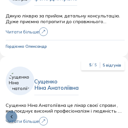
Дякую лікврю за прийом, детальну консультацію.
Дуже приємно потрапити до справжнього
професіонала
Читати більше
Гордієнко Олександр
5 відгуків
5
/ 5
Сущенко
Ніна Анатоліївна
Сущенко Ніна Анатоліївна це лікар своєї справи ,
яка поєднує високий професіоналізм і людяність .
Була на прийомі у лікаря не один раз , кожен раз
Читати більше
задоволена візитом. Важливо знайти фахівця ,