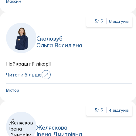
Максим
при ускладненнях, лікування йде успішно. Дуже
рекомендую, завжди підхід фаховий та людяний.
8 відгуків
5
/ 5
Сколозуб
Ольга Василівна
Найкращий лікар!!!
Читати більше
Віктор
4 відгуків
5
/ 5
Желяскова
Ірена Дмитрівна