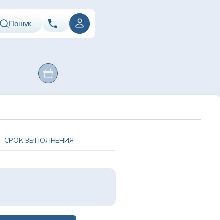
Пошук
067
Показати номер
ення
Оперативні
Лабораторія
втручання
ація
067
Показати номер
067
Показати номер
Email
info@asklepiy.com
СРОК ВЫПОЛНЕНИЯ
График работы:
пн-сб: 07:00 — 20:00
вс: 08:00 — 20:00