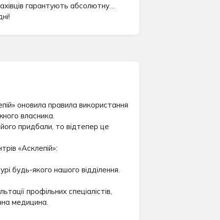
фахівців гарантують абсолютну
ні!
пій» оновила правила використання
ного власника.
його придбали, то відтепер це
трів «Асклепій»:
рі будь-якого нашого відділення.
ьтації профільних спеціалістів,
чна медицина.