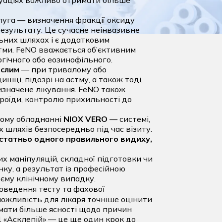
итуаціях важливо отримати більше
слуга —
визначення фракції оксиду
результату
. Це сучасне неінвазивне
ьних шляхах і є додатковим
стми. FeNO вважається об’єктивним
гічного або еозинофільного.
ослим
— при тривалому або
шці, підозрі на астму, а також тоді,
изначене лікування. FeNO також
ероїди, контролю прихильності до
ному обладнанні
NIOX VERO
— системі,
х шляхів безпосередньо під час візиту.
статньо одного правильного видиху,
.
их маніпуляцій, складної підготовки чи
нку, а результат із професійною
оєму клінічному випадку.
роведення тесту та фахової
можливість для лікаря точніше оцінити
мати більше ясності щодо причин
 «Асклепій» — це ще один крок до