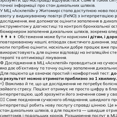
зрозуміти, що насправді відбувається. Саме в таких с
точної інформації про стан дихальних шляхів.
У МЦ «Асклепій» у Житомирі стала доступною нова по
азоту у видихуваному повітрі (FeNO) з інтерпретацією 
дослідження, яке допомагає оцінити запалення в дихал
інструментом у діагностиці та контролі бронхіальної а
біомаркером запалення дихальних шляхів, зокрема алер
👨‍👩‍👧‍👦 Обстеження може бути корисним
і дітям, і дор
повторюваному кашлі, епізодах свистячого дихання, зади
коли потрібно оцінити, наскільки добре працює вже пр
використовують для оцінки відповіді на інгаляційні ст
терапії та оптимізації лікування.
⚙️ Дослідження в МЦ «Асклепій» проводиться на сучас
яка дає об’єктивну та точну оцінку запалення дихальни
Для пацієнта це означає простий і комфортний тест:
до
а результат можна отримати приблизно за 1 хвилину
💨 Важливо й те, що це дослідження не потребує болісн
зайвого стресу. Пацієнт отримує не просто цифру в бла
інтерпретацією, щоб зрозуміти його значення саме у св
👩‍⚕️ Саме поєднання сучасного обладнання, швидкого п
інтерпретації робить нову послугу справді цінною. Це 
стан дихальних шляхів, а для пацієнта — швидше отри
симптомів і подальших кроків. Розширення послуг в МЦ