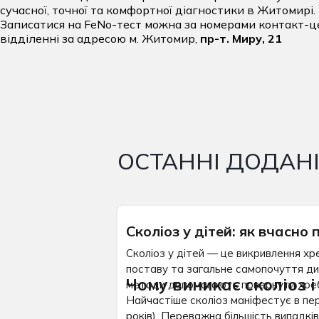
сучасної, точної та комфортної діагностики в Житомирі.
Записатися на FeNo-тест можна за номерами контакт-ц
відділенні за адресою м. Житомир,
пр-т. Миру, 21
ОСТАННІ ДОДАН
Сколіоз у дітей: як вчасно
Сколіоз у дітей — це викривлення хр
поставу та загальне самопочуття дит
Чому виникає сколіоз і
методи допомагають повернути хреб
Найчастіше сколіоз маніфестує в пері
років). Переважна більшість випадкі