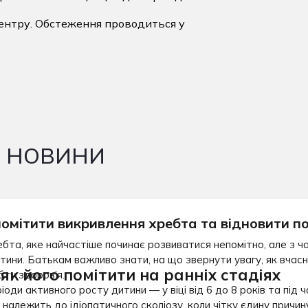
ентру. Обстеження проводиться у
І НОВИНИ
 помітити викривлення хребта та відновити п
ебта, яке найчастіше починає розвиватися непомітно, але з 
ини. Батькам важливо знати, на що звернути увагу, як вчасно
 як його помітити на ранніх стадіях
ту здоров’я.
оди активного росту дитини — у віці від 6 до 8 років та під 
в належить до ідіопатичного сколіозу, коли чітку єдину прич