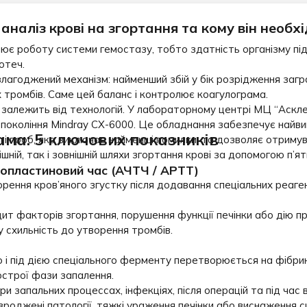
аналіз крові на згортання та кому він необх
ює роботу системи гемостазу, тобто здатність організму під
отеч.
лагоджений механізм: найменший збій у бік розрідження загр
тромбів. Саме цей баланс і контролює коагулограма.
залежить від технологій. У лабораторному центрі МЦ “Асклеп
покоління Mindray CX-6000. Це обладнання забезпечує найви
ма: 5 ключових показників
сті проб, яка виключає найменші помилки, та дозволяє отрим
ній, так і зовнішній шляхи згортання крові за допомогою п’ят
опластиновий час (АЧТЧ / APTT)
ення кров’яного згустку після додавання спеціальних реаген
ит факторів згортання, порушення функції печінки або дію п
 схильність до утворення тромбів.
ю і під дією спеціального ферменту перетворюється на фібр
острої фази запалення.
и запальних процессах, інфекціях, після операцій та під час в
роджені патології, тяжкі ураження печінки або виснаження с