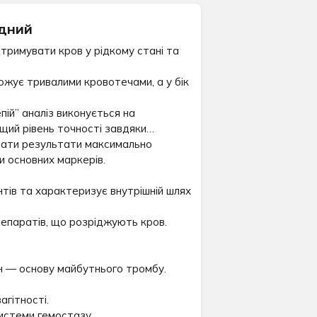
ідний
тримувати кров у рідкому стані та
ожує тривалими кровотечами, а у бік
ій” аналіз виконується на
щий рівень точності завдяки
увати результати максимально
и основних маркерів.
тів та характеризує внутрішній шлях
репаратів, що розріджують кров.
ин — основу майбутнього тромбу.
агітності.
истеми гемостазу.