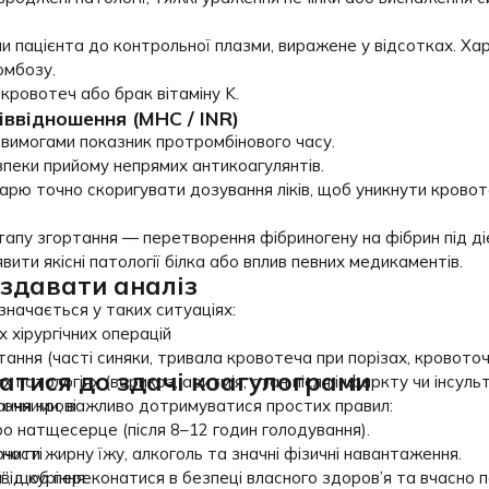
и пацієнта до контрольної плазми, виражене у відсотках. Ха
омбозу.
кровотеч або брак вітаміну K.
ввідношення (МНС / INR)
вимогами показник протромбінового часу.
пеки прийому непрямих антикоагулянтів.
арю точно скоригувати дозування ліків, щоб уникнути кровот
апу згортання — перетворення фібриногену на фібрин під ді
ити якісні патології білка або вплив певних медикаментів.
 здавати аналіз
начається у таких ситуаціях:
 хірургічних операцій
ання (часті синяки, тривала кровотеча при порізах, кровоточ
атися до здачі коагулограми
патологіях (варикоз, аритмія, стан після інфаркту чи інсульт
ання крові
очними, важливо дотримуватися простих правил:
ро натщесерце (після 8–12 годин голодування).
ності
ити жирну їжу, алкоголь та значні фізичні навантаження.
ід куріння.
”, щоб переконатися в безпеці власного здоров’я та вчасно 