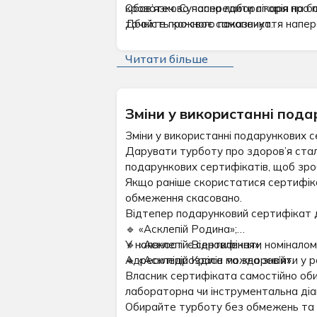
Обов’язково попередити лікаря про п
кровотеч. Сучасна лабораторія на б
точність кожного показника.
Дбайте про своє самопочуття напере
Читати більше
Зміни у використанні пода
Зміни у використанні подарункових с
Дарувати турботу про здоров’я стал
подарункових сертифікатів, щоб зро
Якщо раніше скористатися сертифіка
обмеження скасовано.
Відтепер подарунковий сертифікат діє
🔹 «Асклепій Родина»;
🔹 «Асклепій Відновлення»;
У наявності є сертифікати номіналом
🔹 «Асклепій Краса та здоров’я».
Адреси підрозділів можна знайти у р
Власник сертифіката самостійно обир
лабораторна чи інструментальна діа
Обирайте турботу без обмежень та д