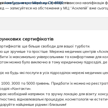
рийом будь-яких лікарських препаратів.
азі
коагулометра Mindray CX-6000
та висока кваліфікація 
д — записуйтеся на обстеження у МЦ “Асклепій” вже сьогод
рункових сертифікатів
ертифікатів: ще більше свободи для вашої турботи.
о ще зручніше та простіше. Мережа медичних центрів «Аскле
бити їх максимально універсальними та комфортними для кож
том можна було виключно в тому юридичному підрозділі, де 
 на будь-які послуги в усіх підрозділах мережі медичних цен
 1000, 3000 та 5000 гривень. Придбати їх можна на реєстрату
озділі «Контакти».
ає необхідний напрямок та зручну локацію для візиту: консул
гностика, відновлювальні процедури, косметологія чи естети
аруйте найцінніше рідним і близьким!