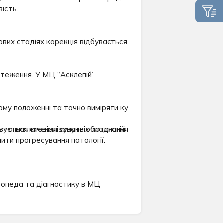
ість.
ових стадіях корекція відбувається
стеження. У МЦ “Асклепій”
ому положенні та точно виміряти кут
у та виключення супутніх патологій
овується спеціалізоване обладнання
ити прогресування патології.
топеда та діагностику в МЦ