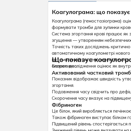
Коагулограма: що показує 
Коагулограма (гемостазіограма) оцін
формувати тромби для зупинки кров
Система згортання крові працює як з
згущення — утворенням небезпечних 
Точність таких досліджень критично 
автоматичному коагулометрі нового 
Що показує коагулогра
автоматичній системі перевірки яко
оперативно.
Базове дослідження оцінює як внутріш
Активований частковий тромб
Показник відображає швидкість утвор
згортання.
Подовження часу свідчить про дефіц
Скорочення часу вказує на підвищену
Фібриноген
Це білок, який виробляється печінко
Також фібриноген виступає білком г
Підвищений рівень спостерігається пр
Знижений рівень може вказувати на в