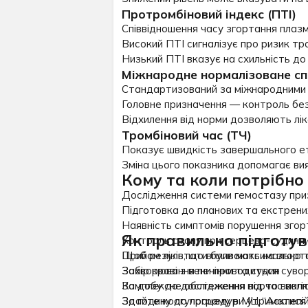
Протромбіновий індекс (ПТІ)
Співвідношення часу згортання плазм
Високий ПТІ сигналізує про ризик тр
Низький ПТІ вказує на схильність до 
Міжнародне нормалізоване спі
Стандартизований за міжнародними 
Головне призначення — контроль без
Відхилення від норми дозволяють лік
Тромбіновий час (ТЧ)
Показує швидкість завершального ет
Зміна цього показника допомагає вияв
Кому та коли потрібно
Дослідження системи гемостазу приз
Підготовка до планових та екстрених
Наявність симптомів порушення згорт
Як правильно підготув
Контроль стану при серцево-судинних 
Прийом ліків, що впливають на згорт
Щоб результати були максимально т
Захворювання печінки та судин
Забір крові з вени проводиться суво
Комплексне обстеження під час вагіт
За добу до дослідження варто виключ
За годину до процедури утриматися в
Здайте коагулограму в МЦ “Асклепій