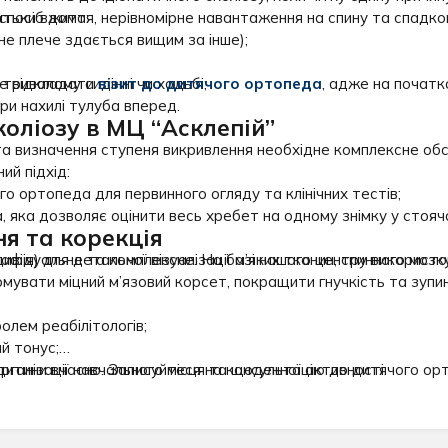
посіб життя, нерівномірне навантаження на спину та спадков
атьки вдома:
не плече здається вищим за інше);
тривалому сидінні чи ходьбі;
не відкладати
візит до дитячого ортопеда
, адже на початк
при нахилі тулуба вперед.
коліозу в МЦ “Асклепій”
та визначення ступеня викривлення необхідне комплексне об
ий підхід:
го ортопеда для первинного огляду та клінічних тестів;
 яка дозволяє оцінити весь хребет на одному знімку у стояч
я та корекція
ія) для детальної візуалізації м’яких тканин, спинного мозк
ндивідуальне та комплексне. На базі нашого центру використ
мувати міцний м’язовий корсет, покращити гнучкість та зупин
ролем реабілітологів;
й тонус;
рганізації навчального місця та щоденної активності.
дитини вчасно. Записуйтеся на консультацію до дитячого ор