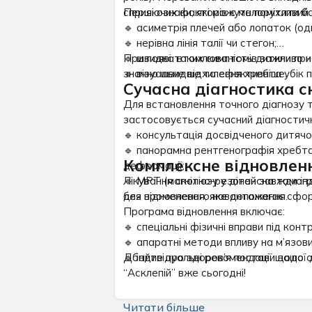
сприяючих факторів є малорухливий с
Перші ознаки, які можуть помітити б
🔹 асиметрія плечей або лопаток (од
🔹 нерівна лінія талії чи стегон;
🔹 швидка втомлюваність дитини при 
При появі таких симптомів важливо 
🔹 візуальне відхилення хребта убік 
значно швидше та ефективніше.
Сучасна діагностика с
Для встановлення точного діагнозу 
застосовується сучасний діагностичн
🔹 консультація досвідченого дитячо
🔹 панорамна рентгенографія хребта,
Комплексне відновленн
деформації;
🔹 МРТ (магнітно-резонансна томограф
Лікування сколіозу у дітей завжди і
без променевого навантаження.
для відновлення, яке допомагає сфор
Програма відновлення включає:
🔹 спеціальні фізичні вправи під конт
🔹 апаратні методи впливу на м’язови
🔹 індивідуальні рекомендації щодо о
Дбайте про здоров’я постави вашої 
“Асклепій” вже сьогодні!
Читати більше