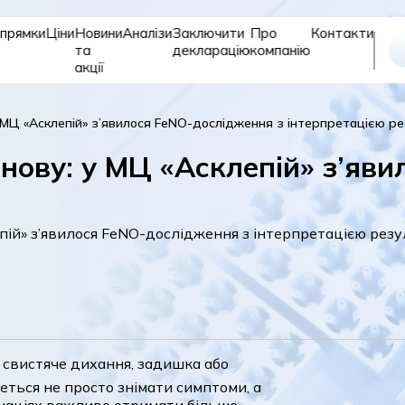
прямки
Ціни
Новини
Аналізи
Заключити
Про
Контакти
та
декларацію
компанію
акції
Відновле
Дитяче
Діагностика
 МЦ «Асклепій» з’явилося FeNO-дослідження з інтерпретацією р
та
відділення
реабіліт
нову: у МЦ «Асклепій» з’яви
я свистяче дихання, задишка або
еться не просто знімати симптоми, а