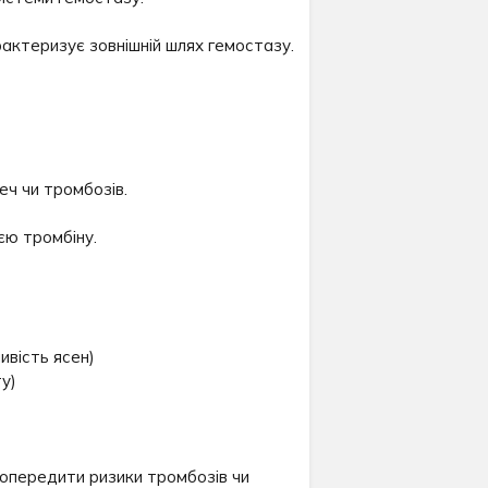
рактеризує зовнішній шлях гемостазу.
еч чи тромбозів.
єю тромбіну.
ивість ясен)
у)
попередити ризики тромбозів чи