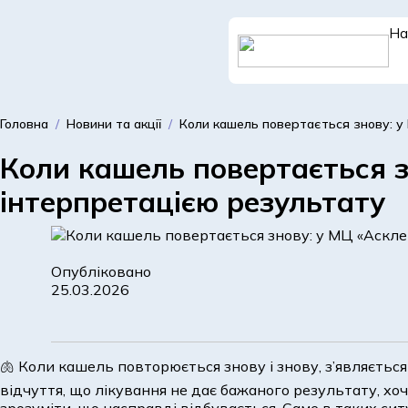
На
Доросле
Головна
/
Новини та акції
/
Коли кашель повертається знову: у
відділення
Коли кашель повертається з
інтерпретацією результату
Опубліковано
25.03.2026
🫁 Коли кашель повторюється знову і знову, з’являєтьс
відчуття, що лікування не дає бажаного результату, хоч