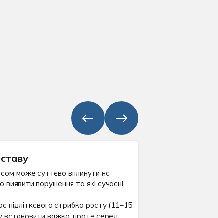
оставу
часом може суттєво вплинути на
 виявити порушення та які сучасні
час підліткового стрибка росту (11–15
ину встановити важко, проте серед