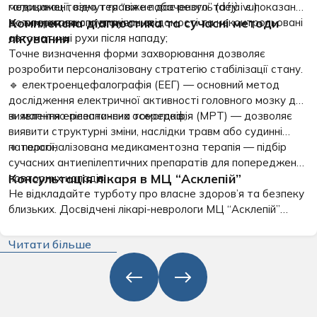
галюцинації, відчуття “вже побаченого” (déjà vu);
медикаментозна терапія не дає результату і є показання
Комплексна діагностика та сучасні методи
🔹 тимчасова сплутаність свідомості та неконтрольовані
до оперативного втручання;
лікування
автоматичні рухи після нападу;
Точне визначення форми захворювання дозволяє
розробити персоналізовану стратегію стабілізації стану.
🔹
електроенцефалографія (ЕЕГ)
— основний метод
дослідження електричної активності головного мозку для
виявлення епілептичних осередків;
🔹
магнітно-резонансна томографія (МРТ)
— дозволяє
виявити структурні зміни, наслідки травм або судинні
патології;
🔹
персоналізована медикаментозна терапія
— підбір
сучасних антиепілептичних препаратів для попередження
Консультація лікаря в МЦ “Асклепій”
повторних нападів;
Не відкладайте турботу про власне здоров’я та безпеку
близьких. Досвідчені лікарі-неврологи МЦ “Асклепій”
забезпечують делікатний підхід, повну конфіденційність і
точну діагностику на кожному етапі. Записуйтеся на
Читати більше
консультацію до фахівця, щоб повернути відчуття
впевненості та контроль над власним життям.