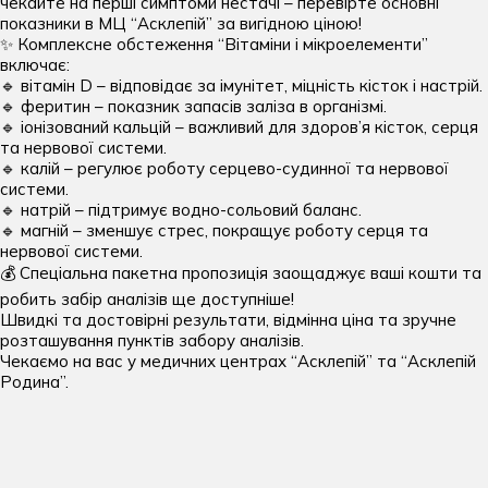
чекайте на перші симптоми нестачі – перевірте основні
центру:
Отоларингологічні операції дитячі
Кардіологія
Імунологія дитяча
показники в МЦ “Асклепій” за вигідною ціною!
Електронейроміографія (ЕНМГ)
пн-сб: 07:00 — 20:00
Терапія хребта та декомпресія
✨ Комплексне обстеження “Вітаміни і мікроелементи”
нд: 08:00 — 20:00
Офтальмологічні операції дитячі
Комплексні обстеження
Інфекційні хвороби дитячі
включає:
Ендоскопія
🔹 вітамін D – відповідає за імунітет, міцність кісток і настрій.
Хірургія вроджених вад
Мамологія
Кардіоревматологія дитяча
🔹 феритин – показник запасів заліза в організмі.
Капіляроскопія
🔹 іонізований кальцій – важливий для здоров’я кісток, серця
Хірургічні та урологічні операції дитячі
Масаж для дорослих
Логопедія
та нервової системи.
КТ
🔹 калій – регулює роботу серцево-судинної та нервової
Неврологія
Масаж для дітей
Мамографія
системи.
операції дорослих
🔹 натрій – підтримує водно-сольовий баланс.
Нейрохірургія
Неврологія дитяча
МРТ
🔹 магній – зменшує стрес, покращує роботу серця та
Гінекологічні операції
нервової системи.
Ортопедія та травматологія
Нейрохірургія дитяча
Оцінка функції зовнішнього дихання
💰 Спеціальна пакетна пропозиція заощаджує ваші кошти та
Ендокринологічні операції
Отоларингологія
робить забір аналізів ще доступніше!
Нефрологія дитяча
Рентген
Загальні хірургічні операції
Швидкі та достовірні результати, відмінна ціна та зручне
Офтальмологія
розташування пунктів забору аналізів.
Ортопедія та травматологія дитяча
УЗД
Інтимна пластика
Чекаємо на вас у медичних центрах “Асклепій” та “Асклепій
Пластична хірургія
Родина”.
Отоларингологія дитяча
Холтер АТ та ЕКГ
Мамологічні операції
Подологія
Офтальмологія дитяча
Нейрохірургічні операції
Проктологія
Педіатрія
Ортопедичні та травматологічні операції