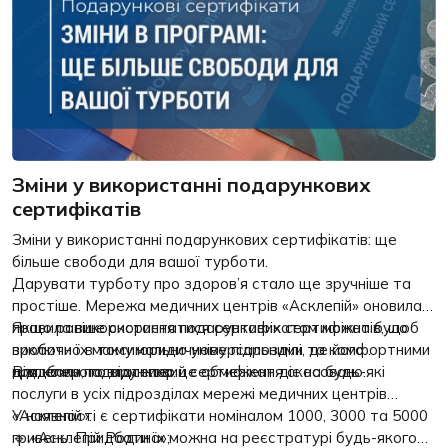
Зміни у використанні подарункових
сертифікатів
Зміни у використанні подарункових сертифікатів: ще
більше свободи для вашої турботи.
Дарувати турботу про здоров’я стало ще зручніше та
простіше. Мережа медичних центрів «Асклепій» оновила
правила використання подарункових сертифікатів, щоб
Якщо раніше скористатися сертифікатом можна було
зробити їх максимально універсальними та комфортними
виключно в тому юридичному підрозділі, де його
для кожного власника.
придбали, то відтепер це обмеження скасовано.
Відтепер подарунковий сертифікат діє на будь-які
послуги в усіх підрозділах мережі медичних центрів
«Асклепій»:
У наявності є сертифікати номіналом 1000, 3000 та 5000
🔹 «Асклепій Родина»;
гривень. Придбати їх можна на реєстратурі будь-якого