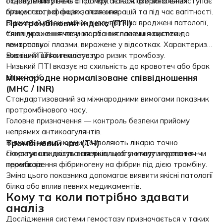
основу майбутнього тромбу. Також фібриноген виступає
Підвищений рівень спостерігається при запальних
білком гострої фази запалення.
процессах, інфекціях, після операцій та під час вагітності.
Протромбіновий індекс (ПТІ)
Знижений рівень може вказувати на вроджені патології,
тяжкі ураження печінки або виснаження системи
Співвідношення часу згортання плазми пацієнта до
гемостазу.
контрольної плазми, виражене у відсотках. Характеризує
зовнішній шлях гемостазу.
Високий ПТІ сигналізує про ризик тромбозу.
Низький ПТІ вказує на схильність до кровотеч або брак
Міжнародне нормалізоване співвідношення
вітаміну K.
(МНС / INR)
Стандартизований за міжнародними вимогами показник
протромбінового часу.
Головне призначення — контроль безпеки прийому
непрямих антикоагулянтів.
Тромбіновий час (ТЧ)
Відхилення від норми дозволяють лікарю точно
скоригувати дозування ліків, щоб уникнути кровотеч чи
Показує швидкість завершального етапу згортання —
тромбозів.
перетворення фібриногену на фібрин під дією тромбіну.
Зміна цього показника допомагає виявити якісні патології
білка або вплив певних медикаментів.
Кому та коли потрібно здавати
аналіз
Дослідження системи гемостазу призначається у таких